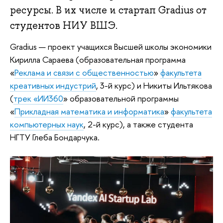
ресурсы. В их числе и стартап Gradius от
студентов НИУ ВШЭ.
Gradius — проект учащихся Высшей школы экономики
Кирилла Сараева (образовательная программа
«
Реклама и связи с общественностью
»
факультета
креативных индустрий
, 3-й курс) и Никиты Ильтякова
(
трек «ИИ360
» образовательной программы
«
Прикладная математика и информатика
»
факультета
компьютерных наук
, 2-й курс), а также студента
НГТУ Глеба Бондарчука.