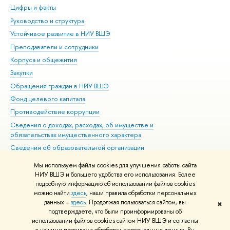
Цифры и факты
Ли
Руководство и структура
Дов
Устойчивое развитие в НИУ ВШЭ
Ол
Преподаватели и сотрудники
При
Корпуса и общежития
Вы
Закупки
При
Обращения граждан в НИУ ВШЭ
Ас
Фонд целевого капитала
До
Противодействие коррупции
Цен
Сведения о доходах, расходах, об имуществе и
Би
обязательствах имущественного характера
Об
Сведения об образовательной организации
Обр
Людям с ограниченными возможностями здоровья
Мы используем файлы cookies для улучшения работы сайта
Единая платежная страница
НИУ ВШЭ и большего удобства его использования. Более
подробную информацию об использовании файлов cookies
Работа в Вышке
можно найти
здесь
, наши правила обработки персональных
данных –
здесь
. Продолжая пользоваться сайтом, вы
✖
Редактору
подтверждаете, что были проинформированы об
© НИУ ВШЭ 1993–2026
Адреса и контакты
Условия использования
использовании файлов cookies сайтом НИУ ВШЭ и согласны