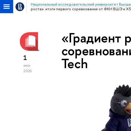
Национальный исследовательский университет Высша
роста»: итоги первого соревнования от ФКН ВШЭ и X5
«Градиент р
соревнован
1
Tech
июн
2026