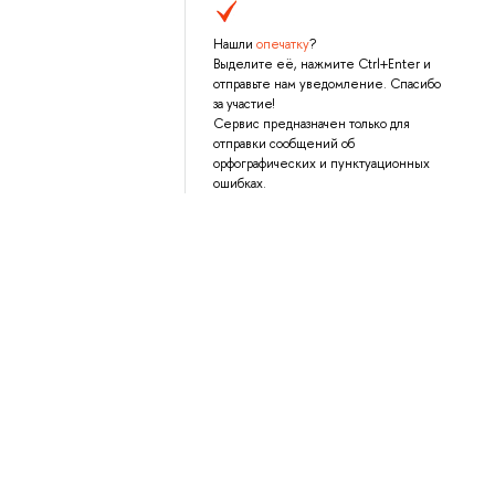
Нашли
опечатку
?
Выделите её, нажмите Ctrl+Enter и
отправьте нам уведомление. Спасибо
за участие!
Сервис предназначен только для
отправки сообщений об
орфографических и пунктуационных
ошибках.