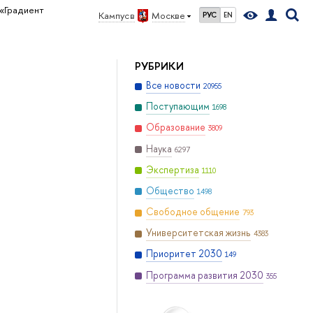
«Градиент
Кампус в
Москве
РУС
EN
РУБРИКИ
Все новости
20955
Поступающим
1698
Образование
3809
Наука
6297
Экспертиза
1110
Общество
1498
Свободное общение
793
Университетская жизнь
4383
Приоритет 2030
149
Программа развития 2030
355