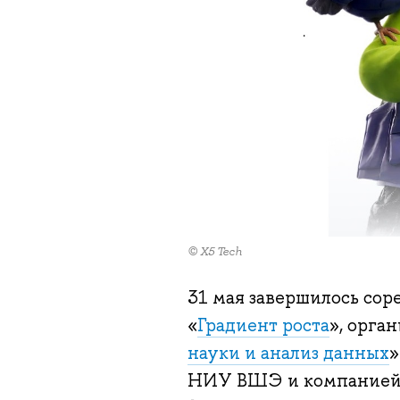
© X5 Tech
31 мая завершилось со
«
Градиент роста
», орга
науки и анализ данных
НИУ ВШЭ и компанией 