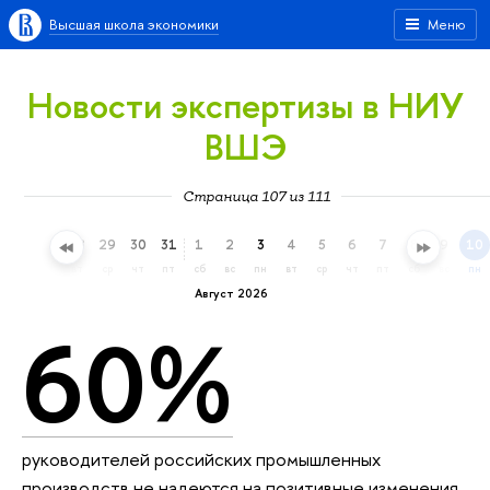
Высшая школа экономики
Меню
Новости экспертизы в НИУ
ВШЭ
Страница 107 из 111
26
27
28
29
30
31
1
2
3
4
5
6
7
8
9
10
вс
пн
вт
ср
чт
пт
сб
вс
пн
вт
ср
чт
пт
сб
вс
пн
Август 2026
60%
руководителей российских промышленных
производств не надеются на позитивные изменения