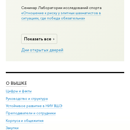
Семинар Лаборатории исследований спорта
«Отношение к риску у элитных шахматистов в
ситуациях, где победа обязательна»
Показать все
Дни открытых дверей
О ВЫШКЕ
ОБ
Цифры и факты
Ли
Руководство и структура
Дов
Устойчивое развитие в НИУ ВШЭ
Ол
Преподаватели и сотрудники
При
Корпуса и общежития
Вы
Закупки
При