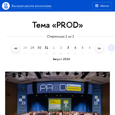
Высшая школа экономики
Меню
Тема «PROD»
Страница 1 из 1
25
26
27
28
29
30
31
1
2
3
4
5
6
7
8
9
сб
вс
пн
вт
ср
чт
пт
сб
вс
пн
вт
ср
чт
пт
сб
вс
Август 2026