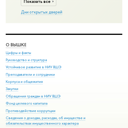
Показать все
Дни открытых дверей
О ВЫШКЕ
ОБ
Цифры и факты
Ли
Руководство и структура
Дов
Устойчивое развитие в НИУ ВШЭ
Ол
Преподаватели и сотрудники
При
Корпуса и общежития
Вы
Закупки
При
Обращения граждан в НИУ ВШЭ
Ас
Фонд целевого капитала
До
Противодействие коррупции
Цен
Сведения о доходах, расходах, об имуществе и
Би
обязательствах имущественного характера
Об