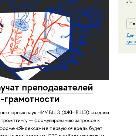
«Выш
По
Дни 
двер
аучат преподавателей
И-грамотности
омпьютерных наук НИУ ВШЭ (ФКН ВШЭ) создали
 промптингу — формулированию запросов к
тформе «Яндекса» и в первую очередь будет
гда не пользовались GPT в работе или только