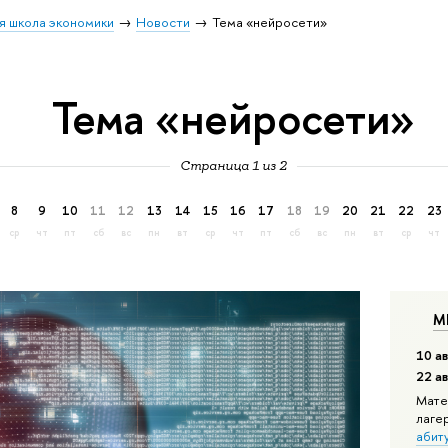
я школа экономики
Новости
Тема «нейросети»
Тема «нейросети»
Страница 1 из 2
8
9
10
11
12
13
14
15
16
17
18
19
20
21
22
23
ср
чт
пт
сб
вс
пн
вт
ср
чт
пт
сб
вс
пн
вт
ср
чт
М
10 ав
22 а
Мате
лаге
абит