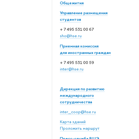
Общежития
Управление размещения
студентов
+ 7 495 531 00 67
sho@hse.ru
Приемная комиссия
для иностранных граждан
+ 7 495 531 00 59
inter@hse.ru
Дирекция по развитию
международного
сотрудничества
inter_coop@hse.ru
Карта зданий
Проложить маршрут
Пресс-служба ВШЭ