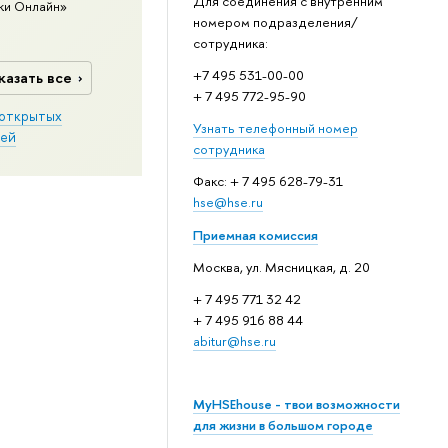
Для соединения с внутренним
ки Онлайн»
номером подразделения/
сотрудника:
+7 495 531-00-00
казать все
+ 7 495 772-95-90
открытых
Узнать телефонный номер
ей
сотрудника
Факс: + 7 495 628-79-31
hse@hse.ru
Приемная комиссия
Москва, ул. Мясницкая, д. 20
+ 7 495 771 32 42
+ 7 495 916 88 44
abitur@hse.ru
MyHSEhouse - твои возможности
для жизни в большом городе