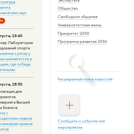
стратуры
льтета
Общество
омических наук
Свободное общение
йн
Университетская жизнь
Приоритет 2030
густа, 19:40
Программа развития 2030
нар Лаборатории
едований спорта
ошение к риску у
ных шахматистов в
циях, где победа
ательна»
Расширенный поиск новостей
густа, 18:30
ультация для
уриентов
лавриата Высшей
ы бизнеса:
еча с
водителем отдела
Сообщить о событии или
рганизации приема
мероприятии
ентов