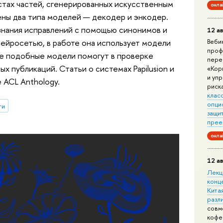
стах частей, сгенерированных искусственным
онла
ены два типа моделей — декодер и энкодер.
ознания исправлений с помощью синонимов и
12 ав
нейросетью, в работе она использует модели
Веби
проф
ве подобные модели помогут в проверке
пере
х публикаций. Статьи о системах Papilusion и
«Кор
и уп
 ACL Anthology.
риск
клас
опци
ти
защит
прее
онла
12 ав
Лекц
конц
Китая
разл
совм
кофе