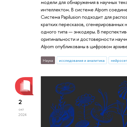
модели для обнаружения в научных тек
интеллектом. В системе AIpom соедин
Система Papilusion подходит для расп
кратких пересказов, сгенерированных 
одного типа — энкодеры. В перспекти
оригинальности и достоверности научны
AIpom опубликованы в цифровом архиве
Наука
исследования и аналитика
нейросе
2
окт
2024