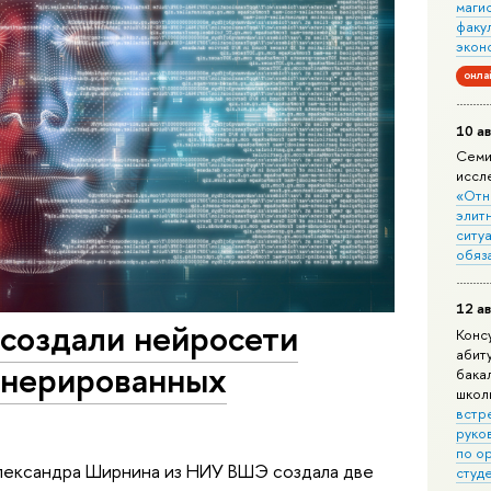
маги
факу
экон
онла
10 ав
Семи
иссл
«Отн
элит
ситуа
обяз
12 ав
 создали нейросети
Конс
абит
енерированных
бака
школ
встр
руко
по о
лександра Ширнина из НИУ ВШЭ создала две
студ