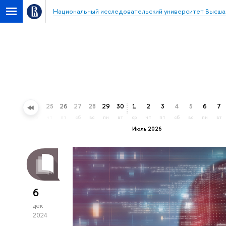
Национальный исследовательский университет Высша
22
23
24
25
26
27
28
29
30
1
2
3
4
5
6
7
пн
вт
ср
чт
пт
сб
вс
пн
вт
ср
чт
пт
сб
вс
пн
вт
Июль 2026
6
дек
2024