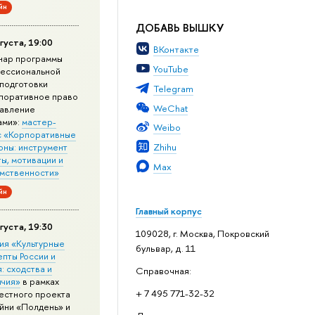
йн
ДОБАВЬ ВЫШКУ
густа, 19:00
ВКонтакте
нар программы
YouTube
ессиональной
подготовки
Telegram
поративное право
WeChat
равление
ами»:
мастер-
Weibo
с «Корпоративные
Zhihu
оны: инструмент
ы, мотивации и
Max
мственности»
йн
Главный корпус
густа, 19:30
109028, г. Москва, Покровский
ия «Культурные
бульвар, д. 11
епты России и
: сходства и
Справочная:
ичия»
в рамках
+ 7 495 771-32-32
естного проекта
йни «Полдень» и