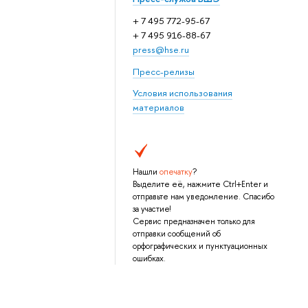
+ 7 495 772-95-67
+ 7 495 916-88-67
press@hse.ru
Пресс-релизы
Условия использования
материалов
Нашли
опечатку
?
Выделите её, нажмите Ctrl+Enter и
отправьте нам уведомление. Спасибо
за участие!
Сервис предназначен только для
отправки сообщений об
орфографических и пунктуационных
ошибках.