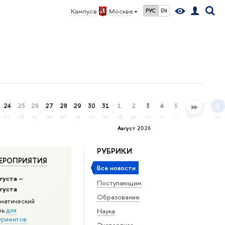
Кампус в
Москве
РУС
EN
24
25
26
27
28
29
30
31
1
2
3
4
5
6
7
8
пт
сб
вс
пн
вт
ср
чт
пт
сб
вс
пн
вт
ср
чт
пт
сб
Август 2026
РУБРИКИ
ЕРОПРИЯТИЯ
Все новости
густа –
Поступающим
вгуста
Образование
матический
рь
для
Наука
уриентов
Экспертиза