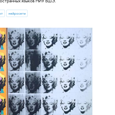
ностранных языков НИУ ВШЭ.
кт
нейросети