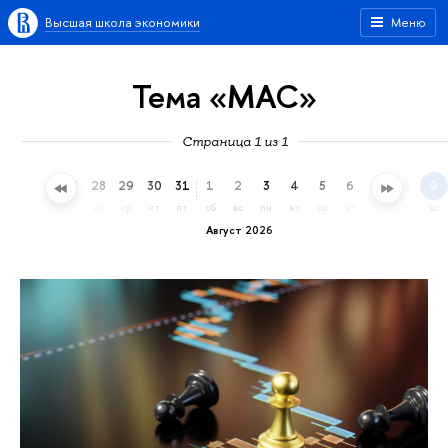
Высшая школа экономики
Меню
Тема «МАС»
Страница 1 из 1
25
26
27
28
29
30
31
1
2
3
4
5
6
7
8
9
сб
вс
пн
вт
ср
чт
пт
сб
вс
пн
вт
ср
чт
пт
сб
вс
Август 2026