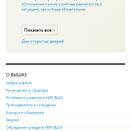
«Отношение к риску у элитных шахматистов в
ситуациях, где победа обязательна»
Показать все
Дни открытых дверей
О ВЫШКЕ
ОБ
Цифры и факты
Ли
Руководство и структура
Дов
Устойчивое развитие в НИУ ВШЭ
Ол
Преподаватели и сотрудники
При
Корпуса и общежития
Вы
Закупки
При
Обращения граждан в НИУ ВШЭ
Ас