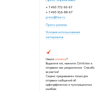
+ 7 495 772-95-67
+ 7 495 916-88-67
press@hse.ru
Пресс-релизы
Условия использования
материалов
Нашли
опечатку
?
Выделите её, нажмите Ctrl+Enter и
отправьте нам уведомление. Спасибо
за участие!
Сервис предназначен только для
отправки сообщений об
орфографических и пунктуационных
ошибках.