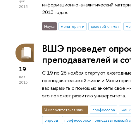
дек
информационно-аналитический материал 
2013
2013 года».
Наука
мониторинги
деловой климат
мо
ВШЭ проведет опро
преподавателей и с
19
С 19 по 26 ноября стартуют ежегодны
ноя
преподавательской жизни и Мониторин
2013
вас выразить с помощью анкеты свое м
это поможет развитию университета.
Университетская жизнь
профессора
мони
опросы