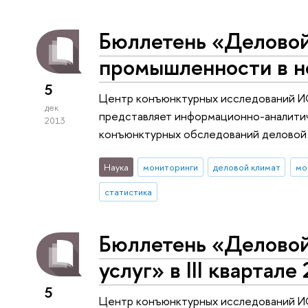
Бюллетень «Деловой
промышленности в н
5
Центр конъюнктурных исследований
дек
представляет информационно-аналитич
2013
конъюнктурных обследований деловой
Наука
мониторинги
деловой климат
мо
статистика
Бюллетень «Деловой
услуг» в III квартале
5
Центр конъюнктурных исследований 