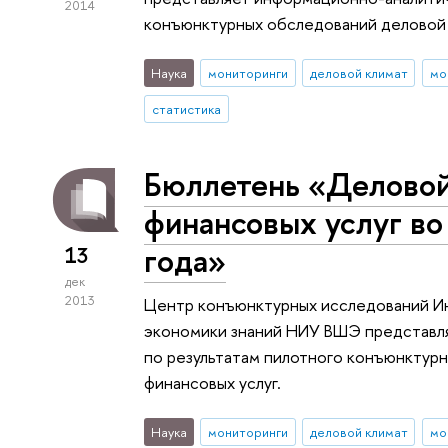
2014
конъюнктурных обследований деловой
Наука
мониторинги
деловой климат
мо
статистика
Бюллетень «Деловой
финансовых услуг во 
года»
13
дек
2013
Центр конъюнктурных исследований Ин
экономики знаний НИУ ВШЭ представл
по результатам пилотного конъюнктур
финансовых услуг.
Наука
мониторинги
деловой климат
мо