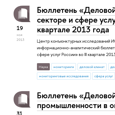
Бюллетень «Деловой
секторе и сфере услуг
квартале 2013 года
19
ноя
2013
Центр конъюнктурных исследований 
информационно-аналитический бюллете
сфере услуг России» во III квартале 201
Наука
мониторинги
деловой климат
де
мониторинговые исследования
сфера услуг
Бюллетень «Деловой
промышленности в о
31