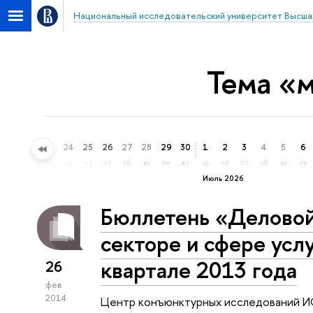
Национальный исследовательский университет Высша
Тема «
21
22
23
24
25
26
27
28
29
30
1
2
3
4
5
6
вс
пн
вт
ср
чт
пт
сб
вс
пн
вт
ср
чт
пт
сб
вс
пн
Июль 2026
Бюллетень «Деловой
секторе и сфере услу
квартале 2013 года
26
фев
2014
Центр конъюнктурных исследований 