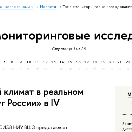
я школа экономики
Новости
Тема «мониторинговые исследовани
мониторинговые иссле
Страница 1 из 26
7
8
9
10
11
12
13
14
15
16
17
18
19
20
21
22
вт
ср
чт
пт
сб
вс
пн
вт
ср
чт
пт
сб
вс
пн
вт
ср
 климат в реальном
М
г России» в IV
П
Защи
ИСИЭЗ НИУ ВШЭ представляет
дисс