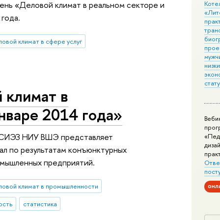
нь «Деловой климат в реальном секторе и
Коте
«Лит
 года.
практ
тран
биог
ловой климат в сфере услуг
прое
мужчи
низк
экон
стат
 климат в
нваре 2014 года»
Веби
прог
ИСИЭЗ НИУ ВШЭ представляет
«Пед
дизай
л по результатам конъюнктурных
прак
омышленных предприятий.
Отве
пост
онл
ловой климат в промышленности
ость
статистика