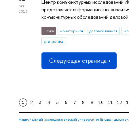
Центр конъюнктурных исследований
окт
представляет информационно-аналитич
2013
конъюнктурных обследований деловой
Наука
мониторинги
деловой климат
мо
статистика
Следующая страница
1
2
3
4
5
6
7
8
9
10
11
12
1
Национальный исследовательский университет Высшая школа э