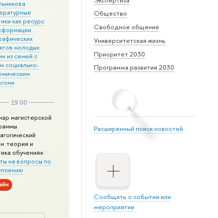
льникова
ературные
Общество
ики как ресурс
Свободное общение
сформации
рафических
Университетская жизнь
ктов молодых
Приоритет 2030
н из семей с
им социально-
Программа развития 2030
омическим
усом»
19:00
нар магистерской
раммы
Расширенный поиск новостей
агогический
н: теория и
тика обучения»:
ты на вопросы по
уплению
айн
Сообщить о событии или
мероприятии