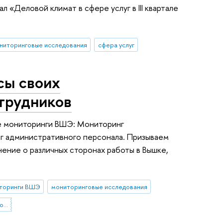
«Деловой климат в сфере услуг в III квартале
ниторинговые исследования
сфера услуг
сы своих
отрудников
е мониторинги ВШЭ: Мониторинг
г административного персонала. Призываем
нение о различных сторонах работы в Вышке,
торинги ВШЭ
мониторинговые исследования
профессорско-преподавательский состав