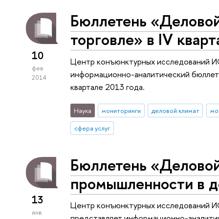
Бюллетень «Деловой
торговле» в IV кварт
10
Центр конъюнктурных исследований 
фев
информационно-аналитический бюллете
2014
квартале 2013 года.
Наука
мониторинги
деловой климат
мо
сфера услуг
Бюллетень «Деловой
промышленности в д
13
Центр конъюнктурных исследований
янв
представляет информационно-аналитич