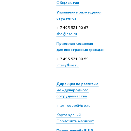
Общежития
Управление размещения
студентов
+ 7 495 531 00 67
sho@hse.ru
Приемная комиссия
для иностранных граждан
+ 7 495 531 00 59
inter@hse.ru
Дирекция по развитию
международного
сотрудничества
inter_coop@hse.ru
Карта зданий
Проложить маршрут
Пресс-служба ВШЭ