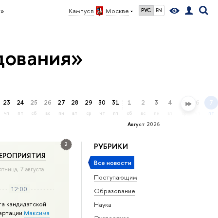
я»
Кампус в
Москве
РУС
EN
дования»
23
24
25
26
27
28
29
30
31
1
2
3
4
5
6
7
чт
пт
сб
вс
пн
вт
ср
чт
пт
сб
вс
пн
вт
ср
чт
пт
Август 2026
2
РУБРИКИ
ЕРОПРИЯТИЯ
Все новости
ятница, 7 августа
Поступающим
12:00
Образование
та кандидатской
Наука
ертации
Максима
Экспертиза