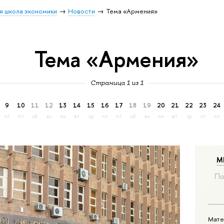
я школа экономики
Новости
Тема «Армения»
Тема «Армения»
Страница 1 из 1
9
10
11
12
13
14
15
16
17
18
19
20
21
22
23
24
чт
пт
сб
вс
пн
вт
ср
чт
пт
сб
вс
пн
вт
ср
чт
пт
М
По
Мате