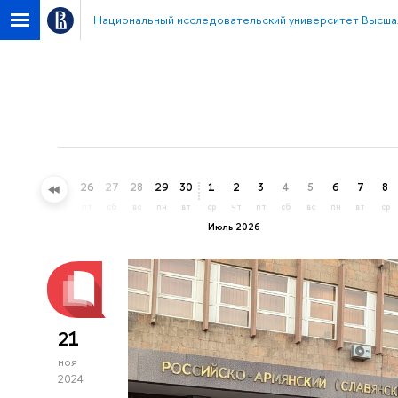
Национальный исследовательский университет Высша
23
24
25
26
27
28
29
30
1
2
3
4
5
6
7
8
вт
ср
чт
пт
сб
вс
пн
вт
ср
чт
пт
сб
вс
пн
вт
ср
Июль 2026
21
ноя
2024