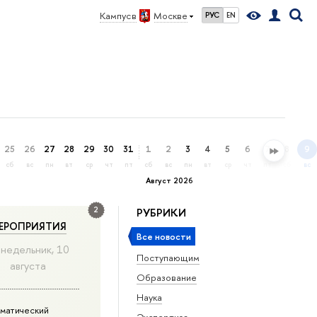
Кампус в
Москве
РУС
EN
25
26
27
28
29
30
31
1
2
3
4
5
6
7
8
9
сб
вс
пн
вт
ср
чт
пт
сб
вс
пн
вт
ср
чт
пт
сб
вс
Август 2026
2
РУБРИКИ
ЕРОПРИЯТИЯ
Все новости
недельник, 10
Поступающим
августа
Образование
Наука
матический
Экспертиза