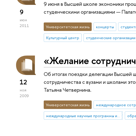
9 июня в Высшей школе экономики прош
9
студенческими организациями — Палат
июн
2011
Университетская жизнь
концерты
студент
Культурный центр
студенческие организации
«Желание сотруднича
Об итогах поездки делегации Высшей 
12
сотрудничества с вузами и школами эт
Татьяна Четвернина.
ноя
2009
Университетская жизнь
международное сотр
международные научные программы и проекты
обра