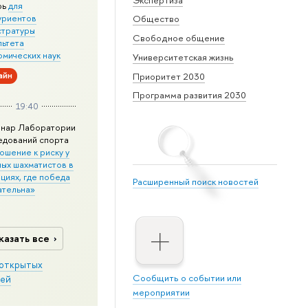
рь
для
уриентов
Общество
стратуры
Свободное общение
льтета
омических наук
Университетская жизнь
айн
Приоритет 2030
Программа развития 2030
19:40
нар Лаборатории
едований спорта
ошение к риску у
ных шахматистов в
циях, где победа
Расширенный поиск новостей
ательна»
казать все
открытых
Сообщить о событии или
ей
мероприятии