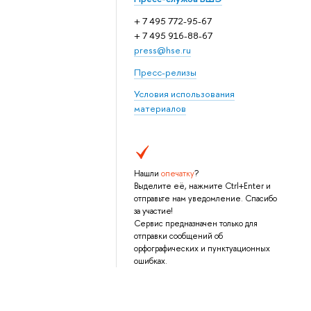
+ 7 495 772-95-67
+ 7 495 916-88-67
press@hse.ru
Пресс-релизы
Условия использования
материалов
Нашли
опечатку
?
Выделите её, нажмите Ctrl+Enter и
отправьте нам уведомление. Спасибо
за участие!
Сервис предназначен только для
отправки сообщений об
орфографических и пунктуационных
ошибках.