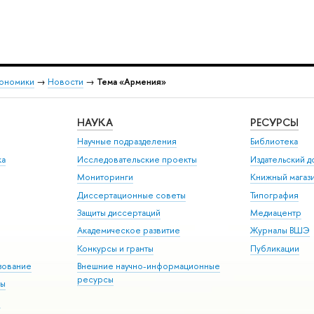
кономики
→
Новости
→
Тема «Армения»
НАУКА
РЕСУРСЫ
Научные подразделения
Библиотека
ка
Исследовательские проекты
Издательский 
Мониторинги
Книжный магаз
Диссертационные советы
Типография
Защиты диссертаций
Медиацентр
Академическое развитие
Журналы ВШЭ
Конкурсы и гранты
Публикации
зование
Внешние научно-информационные
ресурсы
ры
Э