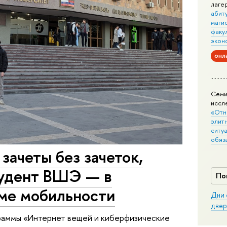
лаге
абит
маги
факу
экон
онл
Семи
иссл
«Отн
элит
ситуа
обяз
ачеты без зачеток,
тудент ВШЭ — в
По
ме мобильности
Дни 
двер
граммы «Интернет вещей и киберфизические