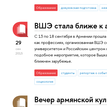
Образование
довузовская подготовка
меж
ВШЭ стала ближе к 
С 13 по 18 сентября в Армении прошл
29
как профессия», организованная ВШЭ 
университетом и Российским центром н
сен
2015
подобное мероприятие, которое Вышка
ближнем зарубежье.
Образование
студенты
репортаж о событ
социология
Вечер армянской ку