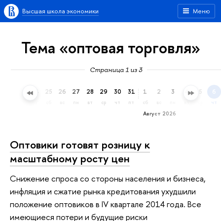
Высшая школа экономики
Меню
Тема «оптовая торговля»
Страница 1 из 3
22
23
24
25
26
27
28
29
30
31
1
2
3
4
5
6
ср
чт
пт
сб
вс
пн
вт
ср
чт
пт
сб
вс
пн
вт
ср
чт
Август 2026
Оптовики готовят розницу к
масштабному росту цен
Снижение спроса со стороны населения и бизнеса,
инфляция и сжатие рынка кредитования ухудшили
положение оптовиков в IV квартале 2014 года. Все
имеющиеся потери и будущие риски