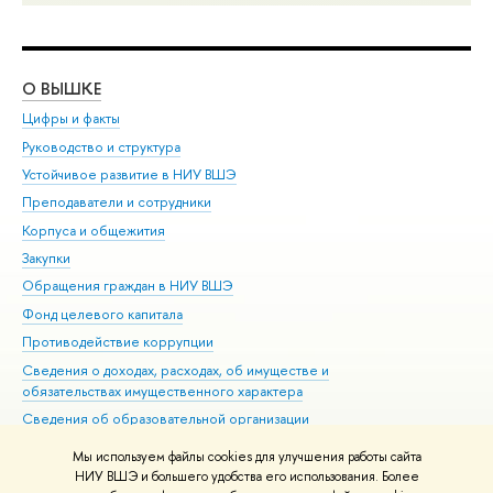
О ВЫШКЕ
ОБ
Цифры и факты
Ли
Руководство и структура
Дов
Устойчивое развитие в НИУ ВШЭ
Ол
Преподаватели и сотрудники
При
Корпуса и общежития
Вы
Закупки
При
Обращения граждан в НИУ ВШЭ
Ас
Фонд целевого капитала
До
Противодействие коррупции
Цен
Сведения о доходах, расходах, об имуществе и
Би
обязательствах имущественного характера
Об
Сведения об образовательной организации
Обр
Людям с ограниченными возможностями здоровья
Мы используем файлы cookies для улучшения работы сайта
Единая платежная страница
НИУ ВШЭ и большего удобства его использования. Более