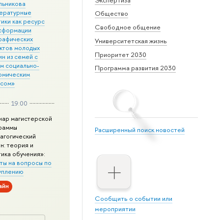
льникова
ературные
Общество
ики как ресурс
Свободное общение
сформации
рафических
Университетская жизнь
ктов молодых
Приоритет 2030
н из семей с
им социально-
Программа развития 2030
омическим
усом»
19:00
нар магистерской
раммы
Расширенный поиск новостей
агогический
н: теория и
тика обучения»:
ты на вопросы по
уплению
айн
Сообщить о событии или
мероприятии