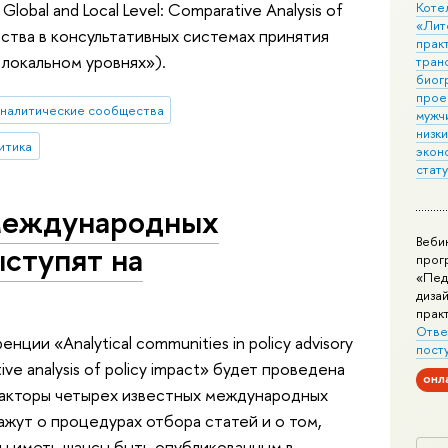
 Global and Local Level: Comparative Analysis of
Коте
«Лит
ества в консультативных системах принятия
практ
 локальном уровнях»).
тран
биог
прое
налитические сообщества
мужчи
низк
итика
экон
стат
 международных
Веби
ступят на
прог
«Пед
дизай
прак
Отве
ции «Analytical communities in policy advisory
пост
ative analysis of policy impact» будет проведена
онл
дакторы четырех известных международных
ажут о процедурах отбора статей и о том,
бы иметь шансы быть опубликованным в