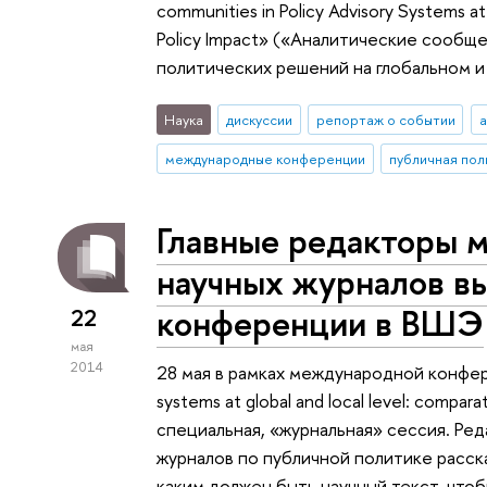
communities in Policy Advisory Systems at
Policy Impact» («Аналитические сообщ
политических решений на глобальном и
Наука
дискуссии
репортаж о событии
а
международные конференции
публичная пол
Главные редакторы
научных журналов вы
конференции в ВШЭ
22
мая
2014
28 мая в рамках международной конферен
systems at global and local level: compar
специальная, «журнальная» сессия. Ре
журналов по публичной политике расск
каким должен быть научный текст, что