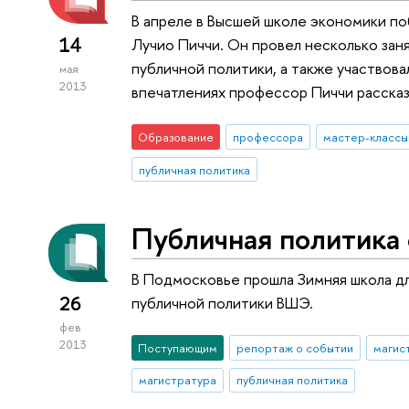
В апреле в Высшей школе экономики п
14
Лучио Пиччи. Он провел несколько зан
публичной политики, а также участвов
мая
2013
впечатлениях профессор Пиччи рассказ
Образование
профессора
мастер-классы
публичная политика
Публичная политика
В Подмосковье прошла Зимняя школа д
26
публичной политики ВШЭ.
фев
2013
Поступающим
репортаж о событии
магис
магистратура
публичная политика