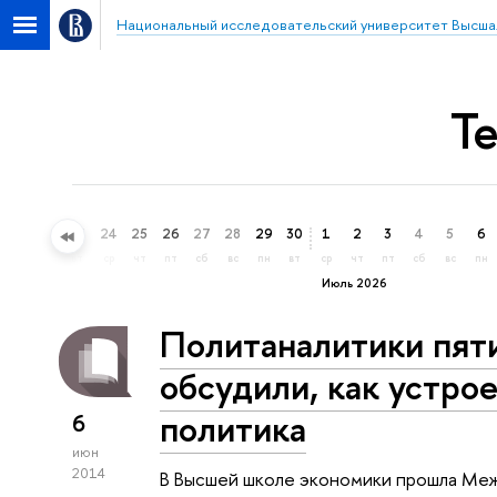
Национальный исследовательский университет Высша
Т
21
22
23
24
25
26
27
28
29
30
1
2
3
4
5
6
вс
пн
вт
ср
чт
пт
сб
вс
пн
вт
ср
чт
пт
сб
вс
пн
Июль 2026
Политаналитики пят
обсудили, как устро
политика
6
июн
2014
В Высшей школе экономики прошла Межд