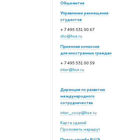
Общежития
Управление размещения
студентов
+ 7 495 531 00 67
sho@hse.ru
Приемная комиссия
для иностранных граждан
+ 7 495 531 00 59
inter@hse.ru
Дирекция по развитию
международного
сотрудничества
inter_coop@hse.ru
Карта зданий
Проложить маршрут
Пресс-служба ВШЭ