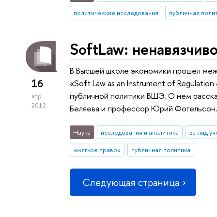
политические исследования
публичная поли
SoftLaw: ненавязчив
В Высшей школе экономики прошел ме
16
«Soft Law as an Instrument of Regulati
публичной политики ВШЭ. О нем расск
апр
2012
Беляева и профессор Юрий Фогельсон
Наука
исследования и аналитика
взгляд у
«мягкое право»
публичная политика
Следующая страница