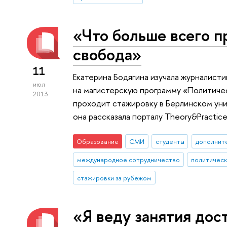
«Что больше всего п
свобода»
11
Екатерина Бодягина изучала журналист
июл
на магистерскую программу «Политическ
2013
проходит стажировку в Берлинском уни
она рассказала порталу Theory&Practice
Образование
СМИ
студенты
дополнит
международное сотрудничество
политическ
стажировки за рубежом
«Я веду занятия дос