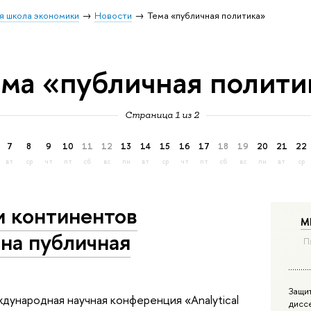
я школа экономики
Новости
Тема «публичная политика»
ема «публичная полити
Страница 1 из 2
7
8
9
10
11
12
13
14
15
16
17
18
19
20
21
22
вт
ср
чт
пт
сб
вс
пн
вт
ср
чт
пт
сб
вс
пн
вт
ср
и континентов
М
ена публичная
П
Защи
ународная научная конференция «Analytical
дисс