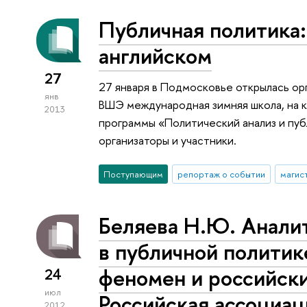
Публичная политика:
английском
27
27 января в Подмосковье открылась ор
янв
ВШЭ международная зимняя школа, на 
2013
программы «Политический анализ и пуб
организаторы и участники.
Поступающим
репортаж о событии
магис
Бе­ляева Н.Ю. Анали
в публичной политик
феномен и российски
24
июл
Россий­ская ассоциа
2012