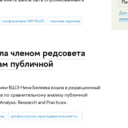
По
Дни 
двер
конференции НИУ ВШЭ
научные журналы
а членом редсовета
ам публичной
ики ВШЭ Нина Беляева вошла в редакционный
а по сравнительному анализу публичной
nalysis: Research and Practice».
алы
профессорско-преподавательский состав