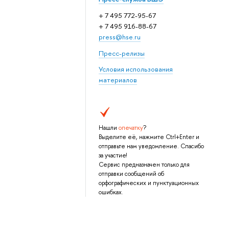
+ 7 495 772-95-67
+ 7 495 916-88-67
press@hse.ru
Пресс-релизы
Условия использования
материалов
Нашли
опечатку
?
Выделите её, нажмите Ctrl+Enter и
отправьте нам уведомление. Спасибо
за участие!
Сервис предназначен только для
отправки сообщений об
орфографических и пунктуационных
ошибках.