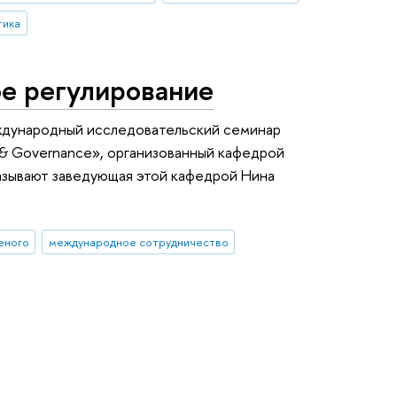
тика
ое регулирование
ждународный исследовательский семинар
on & Governance», организованный кафедрой
азывают заведующая этой кафедрой Нина
.
ченого
международное сотрудничество