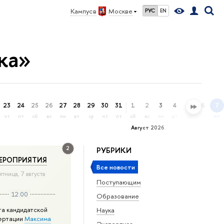
Кампус в
Москве
РУС
EN
ка»
23
24
25
26
27
28
29
30
31
1
2
3
4
5
6
7
чт
пт
сб
вс
пн
вт
ср
чт
пт
сб
вс
пн
вт
ср
чт
пт
Август 2026
2
РУБРИКИ
ЕРОПРИЯТИЯ
Все новости
ятница, 7 августа
Поступающим
12:00
Образование
та кандидатской
Наука
ертации
Максима
Экспертиза