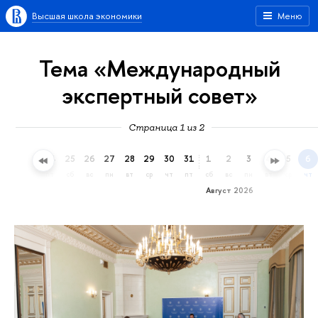
Высшая школа экономики
Меню
Тема «Международный
экспертный совет»
Страница 1 из 2
22
23
24
25
26
27
28
29
30
31
1
2
3
4
5
6
ср
чт
пт
сб
вс
пн
вт
ср
чт
пт
сб
вс
пн
вт
ср
чт
Август 2026