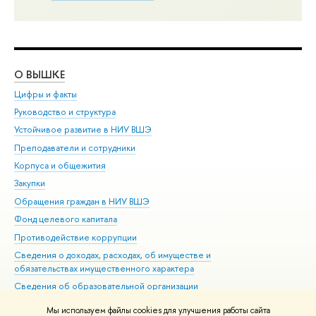
О ВЫШКЕ
ОБ
Цифры и факты
Ли
Руководство и структура
Дов
Устойчивое развитие в НИУ ВШЭ
Ол
Преподаватели и сотрудники
При
Корпуса и общежития
Вы
Закупки
При
Обращения граждан в НИУ ВШЭ
Ас
Фонд целевого капитала
До
Противодействие коррупции
Цен
Сведения о доходах, расходах, об имуществе и
Би
обязательствах имущественного характера
Об
Сведения об образовательной организации
Обр
Людям с ограниченными возможностями здоровья
Мы используем файлы cookies для улучшения работы сайта