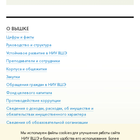
О ВЫШКЕ
ОБ
Цифры и факты
Ли
Руководство и структура
Дов
Устойчивое развитие в НИУ ВШЭ
Ол
Преподаватели и сотрудники
При
Корпуса и общежития
Вы
Закупки
При
Обращения граждан в НИУ ВШЭ
Ас
Фонд целевого капитала
До
Противодействие коррупции
Цен
Сведения о доходах, расходах, об имуществе и
Би
обязательствах имущественного характера
Об
Сведения об образовательной организации
Обр
Людям с ограниченными возможностями здоровья
Мы используем файлы cookies для улучшения работы сайта
Единая платежная страница
НИУ ВШЭ и большего удобства его использования. Более