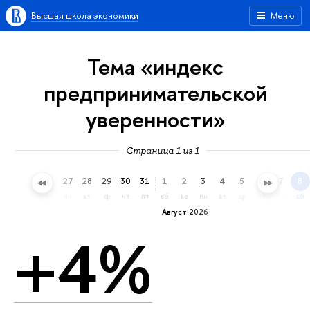
Высшая школа экономики
Меню
Тема «индекс
предпринимательской
уверенности»
Страница 1 из 1
24
25
26
27
28
29
30
31
1
2
3
4
5
6
7
8
пт
сб
вс
пн
вт
ср
чт
пт
сб
вс
пн
вт
ср
чт
пт
сб
Август 2026
+4%