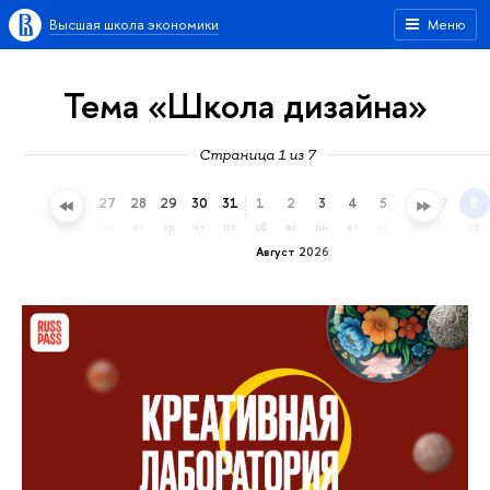
Высшая школа экономики
Меню
Тема «Школа дизайна»
Страница 1 из 7
24
25
26
27
28
29
30
31
1
2
3
4
5
6
7
8
пт
сб
вс
пн
вт
ср
чт
пт
сб
вс
пн
вт
ср
чт
пт
сб
Август 2026