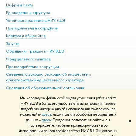
Цифры и факты
Ли
Руководство и структура
Дов
Устойчивое развитие в НИУ ВШЭ
Ол
Преподаватели и сотрудники
При
Корпуса и общежития
Вы
Закупки
При
Обращения граждан в НИУ ВШЭ
Ас
Фонд целевого капитала
До
Противодействие коррупции
Цен
Сведения о доходах, расходах, об имуществе и
Би
обязательствах имущественного характера
Об
Сведения об образовательной организации
Обр
Людям с ограниченными возможностями здоровья
Мы используем файлы cookies для улучшения работы сайта
Единая платежная страница
НИУ ВШЭ и большего удобства его использования. Более
подробную информацию об использовании файлов cookies
Работа в Вышке
можно найти
здесь
, наши правила обработки персональных
данных –
здесь
. Продолжая пользоваться сайтом, вы
✖
Редактору
подтверждаете, что были проинформированы об
© НИУ ВШЭ 1993–2026
Адреса и контакты
Условия использования
использовании файлов cookies сайтом НИУ ВШЭ и согласны