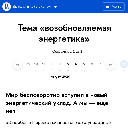
Высшая школа экономики
Меню
Тема «возобновляемая
энергетика»
Страница 1 из 1
26
27
28
29
30
31
1
2
3
4
5
6
7
8
9
10
вс
пн
вт
ср
чт
пт
сб
вс
пн
вт
ср
чт
пт
сб
вс
пн
Август 2026
Мир бесповоротно вступил в новый
энергетический уклад. А мы — еще
нет
30 ноября в Париже начинается международный