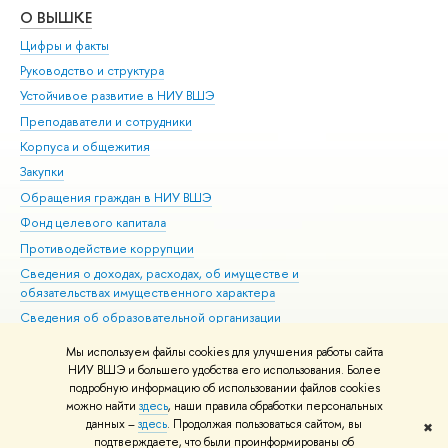
О ВЫШКЕ
ОБ
Цифры и факты
Ли
Руководство и структура
Дов
Устойчивое развитие в НИУ ВШЭ
Ол
Преподаватели и сотрудники
При
Корпуса и общежития
Вы
Закупки
При
Обращения граждан в НИУ ВШЭ
Ас
Фонд целевого капитала
До
Противодействие коррупции
Цен
Сведения о доходах, расходах, об имуществе и
Би
обязательствах имущественного характера
Об
Сведения об образовательной организации
Обр
Людям с ограниченными возможностями здоровья
Мы используем файлы cookies для улучшения работы сайта
Единая платежная страница
НИУ ВШЭ и большего удобства его использования. Более
подробную информацию об использовании файлов cookies
Работа в Вышке
можно найти
здесь
, наши правила обработки персональных
данных –
здесь
. Продолжая пользоваться сайтом, вы
✖
Редактору
подтверждаете, что были проинформированы об