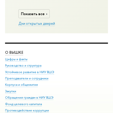
Показать все
Дни открытых дверей
О ВЫШКЕ
ОБ
Цифры и факты
Ли
Руководство и структура
Дов
Устойчивое развитие в НИУ ВШЭ
Ол
Преподаватели и сотрудники
При
Корпуса и общежития
Вы
Закупки
При
Обращения граждан в НИУ ВШЭ
Ас
Фонд целевого капитала
До
Противодействие коррупции
Цен