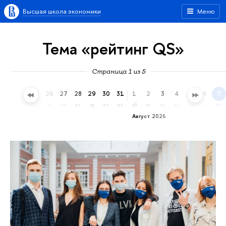
Высшая школа экономики
Меню
Тема «рейтинг QS»
Страница 1 из 5
23
24
25
26
27
28
29
30
31
1
2
3
4
5
6
7
чт
пт
сб
вс
пн
вт
ср
чт
пт
сб
вс
пн
вт
ср
чт
пт
Август 2026