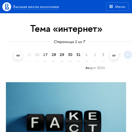
Высшая школа экономики
Меню
Тема «интернет»
Страница 1 из 7
22
23
24
25
26
27
28
29
30
31
1
2
3
4
5
6
ср
чт
пт
сб
вс
пн
вт
ср
чт
пт
сб
вс
пн
вт
ср
чт
Август 2026