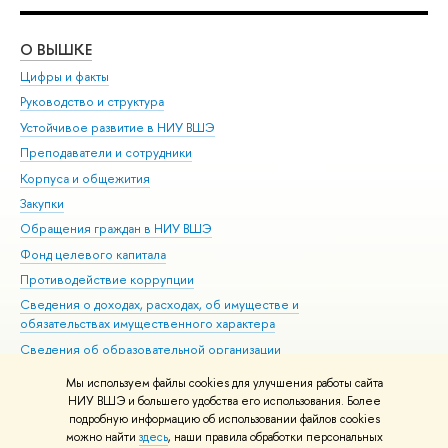
О ВЫШКЕ
ОБ
Цифры и факты
Ли
Руководство и структура
Дов
Устойчивое развитие в НИУ ВШЭ
Ол
Преподаватели и сотрудники
При
Корпуса и общежития
Вы
Закупки
При
Обращения граждан в НИУ ВШЭ
Ас
Фонд целевого капитала
До
Противодействие коррупции
Цен
Сведения о доходах, расходах, об имуществе и
Би
обязательствах имущественного характера
Об
Сведения об образовательной организации
Обр
Людям с ограниченными возможностями здоровья
Мы используем файлы cookies для улучшения работы сайта
Единая платежная страница
НИУ ВШЭ и большего удобства его использования. Более
подробную информацию об использовании файлов cookies
Работа в Вышке
можно найти
здесь
, наши правила обработки персональных