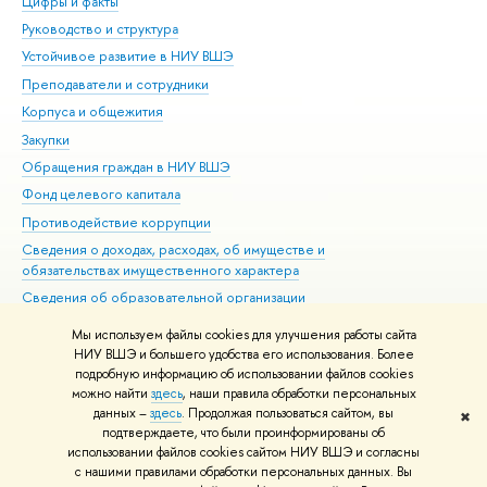
Цифры и факты
Ли
Руководство и структура
Дов
Устойчивое развитие в НИУ ВШЭ
Ол
Преподаватели и сотрудники
При
Корпуса и общежития
Вы
Закупки
При
Обращения граждан в НИУ ВШЭ
Ас
Фонд целевого капитала
До
Противодействие коррупции
Цен
Сведения о доходах, расходах, об имуществе и
Би
обязательствах имущественного характера
Об
Сведения об образовательной организации
Обр
Людям с ограниченными возможностями здоровья
Мы используем файлы cookies для улучшения работы сайта
Единая платежная страница
НИУ ВШЭ и большего удобства его использования. Более
подробную информацию об использовании файлов cookies
Работа в Вышке
можно найти
здесь
, наши правила обработки персональных
данных –
здесь
. Продолжая пользоваться сайтом, вы
✖
Редактору
подтверждаете, что были проинформированы об
© НИУ ВШЭ 1993–2026
Адреса и контакты
Условия использования
использовании файлов cookies сайтом НИУ ВШЭ и согласны
с нашими правилами обработки персональных данных. Вы
материалов
Политика конфиденциальности
Карта сайта