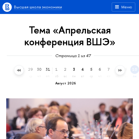
Высшая школа экономики
Меню
Тема «Апрельская
конференция ВШЭ»
Страница 1 из 47
26
27
28
29
30
31
1
2
3
4
5
6
7
8
9
10
вс
пн
вт
ср
чт
пт
сб
вс
пн
вт
ср
чт
пт
сб
вс
пн
Август 2026