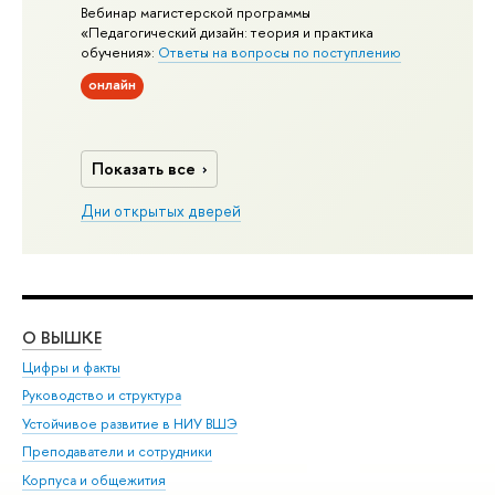
Вебинар магистерской программы
«Педагогический дизайн: теория и практика
обучения»:
Ответы на вопросы по поступлению
онлайн
Показать все
Дни открытых дверей
О ВЫШКЕ
ОБ
Цифры и факты
Ли
Руководство и структура
Дов
Устойчивое развитие в НИУ ВШЭ
Ол
Преподаватели и сотрудники
При
Корпуса и общежития
Вы