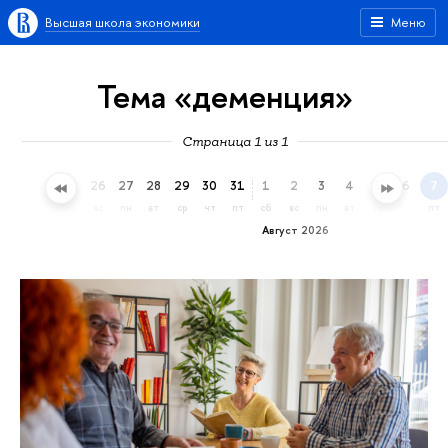
Высшая школа экономики
Меню
Тема «деменция»
Страница 1 из 1
23
24
25
26
27
28
29
30
31
1
2
3
4
5
6
7
чт
пт
сб
вс
пн
вт
ср
чт
пт
сб
вс
пн
вт
ср
чт
пт
Август 2026