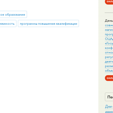
онл
ное образование
День
ижимость
программы повышения квалификации
совм
маги
прог
ОЦА
«Гос
конф
отно
регу
деят
рели
объе
онл
По
Дни 
двер