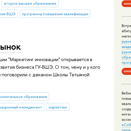
онл
второе высшее образование
рия ВШЭ
программы повышения квалификации
Встр
абит
маги
руко
рынок
акад
руко
обра
ии "Маркетинг инновации" открывается в
прог
звития бизнеса ГУ-ВШЭ. О том, чему и у кого
онл
ы поговорили с деканом Школы Татьяной
Веби
олнительное образование
повы
квал
вационный менеджмент
маркетинг
созд
инте
асси
«Соб
перв