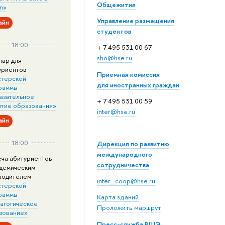
Общежития
n»
Управление размещения
айн
студентов
18:00
+ 7 495 531 00 67
sho@hse.ru
нар для
уриентов
Приемная комиссия
стерской
для иностранных граждан
раммы
азательное
+ 7 495 531 00 59
итие образования»
inter@hse.ru
айн
18:00
Дирекция по развитию
международного
еча абитуриентов
сотрудничества
адемическим
водителем
inter_coop@hse.ru
стерской
раммы
Карта зданий
агогическое
Проложить маршрут
зование»
Пресс-служба ВШЭ