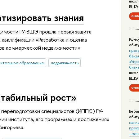
школ
ВШЭ
тизировать знания
онл
жимости ГУ-ВШЭ прошла первая защита
 квалификации «Разработка и оценка
Конс
абит
вов коммерческой недвижимости».
прог
бака
«Упр
ительное образование
недвижимость
бизн
школ
ВШЭ
онл
стабильный рост»
 переподготовки специалистов (ИППС) ГУ-
Веби
абит
ии института, его программах и достижениях
маги
ригорьева.
прог
- ме