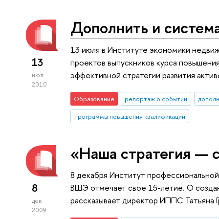
Дополнить и система
13 июля в Институте экономики недви
13
проектов выпускников курса повышения
эффективной стратегии развития акти
июл
2010
Образование
репортаж о событии
дополн
программы повышения квалификации
«Наша стратегия — 
8 декабря Институт профессиональной
8
ВШЭ отмечает свое 15-летие. О создан
рассказывает директор ИППС Татьяна Г
дек
2009