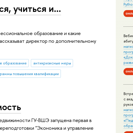
Pytho
ься, учиться и…
онл
фессиональное образование и какие
Веби
ассказыват директор по дополнительному
абит
маги
прог
«Док
разв
е образование
антикризисные меры
онл
раммы повышения квалификации
Встр
с ак
мость
руко
маги
прог
недвижимости ГУ-ВШЭ запущена первая в
«Пед
обра
ереподготовки "Экономика и управление