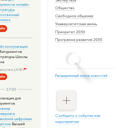
уриентов онлайн-
Общество
стратуры
усственный
Свободное общение
ллект»
Университетская жизнь
айн
Приоритет 2030
Программа развития 2030
йн консультации
абитуриентов
стратуры Школы
йна
августа в 14:00
Расширенный поиск новостей
айн
17:00
ультация для
уриентов
раммы
лавриата
Сообщить о событии или
авление цифровым
мероприятии
уктом»
Высшей