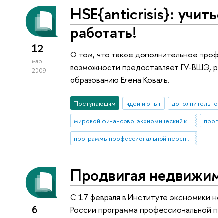
HSE{anticrisis}: учит
работать!
12
О том, что такое дополнительное про
мар
возможности предоставляет ГУ-ВШЭ, р
2009
образованию Елена Коваль.
Поступающим
идеи и опыт
дополнительно
мировой финансово-экономический кризис
прог
программы профессиональной переподготовки
Продвигая недвижи
С 17 февраля в Институте экономики 
6
России программа профессиональной п