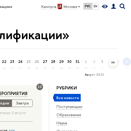
кации»
Кампус в
Москве
РУС
EN
алификации»
22
23
24
25
26
27
28
29
30
31
1
2
3
4
5
6
ср
чт
пт
сб
вс
пн
вт
ср
чт
пт
сб
вс
пн
вт
ср
чт
Август 2026
12
РУБРИКИ
ЕРОПРИЯТИЯ
Все новости
одня
Завтра
Поступающим
етверг, 6 августа
Образование
Наука
нсив
для
Экспертиза