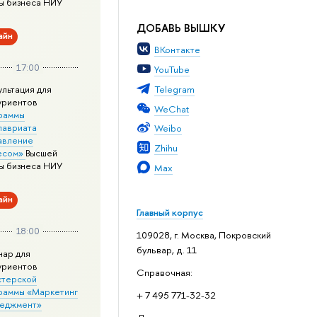
ы бизнеса НИУ
ДОБАВЬ ВЫШКУ
айн
ВКонтакте
17:00
YouTube
Telegram
ультация для
уриентов
WeChat
раммы
лавриата
Weibo
авление
Zhihu
есом»
Высшей
ы бизнеса НИУ
Max
айн
Главный корпус
18:00
109028, г. Москва, Покровский
бульвар, д. 11
нар для
уриентов
Справочная:
стерской
раммы «Маркетинг
+ 7 495 771-32-32
неджмент»