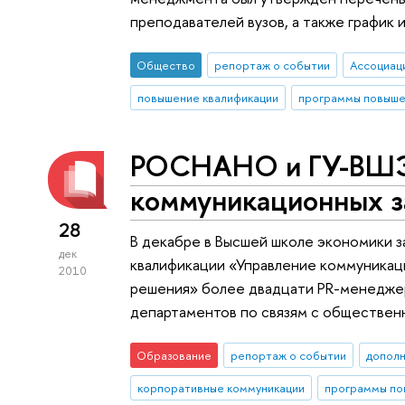
преподавателей вузов, а также график 
Общество
репортаж о событии
повышение квалификации
программы повыше
РОСНАНО и ГУ-ВШЭ
коммуникационных з
28
В декабре в Высшей школе экономики 
дек
квалификации «Управление коммуникаци
2010
решения» более двадцати PR-менеджер
департаментов по связям с обществе
Образование
репортаж о событии
дополн
корпоративные коммуникации
программы по