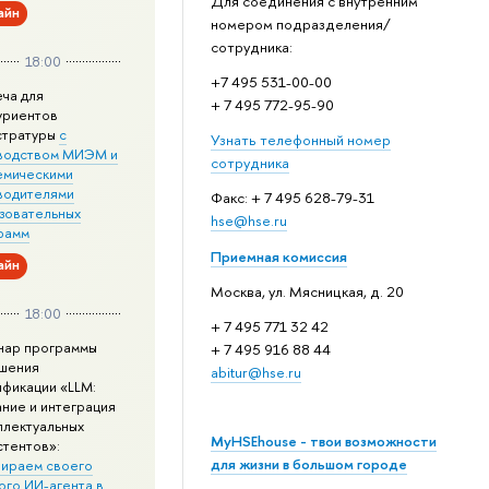
Для соединения с внутренним
айн
номером подразделения/
сотрудника:
18:00
+7 495 531-00-00
еча для
+ 7 495 772-95-90
уриентов
стратуры
с
Узнать телефонный номер
водством МИЭМ и
сотрудника
емическими
водителями
Факс: + 7 495 628-79-31
зовательных
hse@hse.ru
рамм
Приемная комиссия
айн
Москва, ул. Мясницкая, д. 20
18:00
+ 7 495 771 32 42
нар программы
+ 7 495 916 88 44
шения
abitur@hse.ru
ификации «LLM:
ание и интеграция
ллектуальных
MyHSEhouse - твои возможности
стентов»:
для жизни в большом городе
ираем своего
ого ИИ-агента в