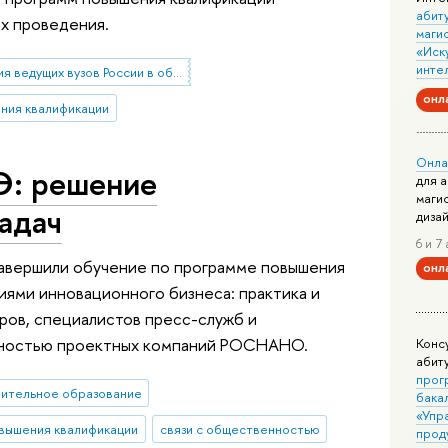
абит
их проведения.
маги
«Иск
инте
Ассоциация ведущих вузов России в области экономики и менеджмента
онл
ния квалификации
Онла
: решение
для 
маги
адач
диза
6 и 7 
завершили обучение по программе повышения
онл
ями инновационного бизнеса: практика и
ов, специалистов пресс-служб и
нностью проектных компаний РОСНАНО.
Конс
абит
прог
ительное образование
бака
«Упр
вышения квалификации
связи с общественностью
прод