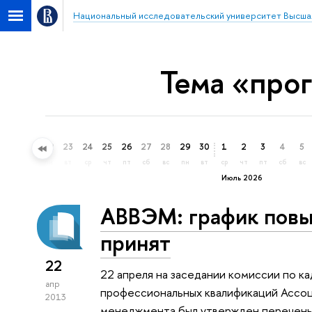
Национальный исследовательский университет Высша
Тема «про
20
21
22
23
24
25
26
27
28
29
30
1
2
3
4
5
сб
вс
пн
вт
ср
чт
пт
сб
вс
пн
вт
ср
чт
пт
сб
вс
Июль 2026
АВВЭМ: график повы
принят
22
22 апреля на заседании комиссии по к
апр
профессиональных квалификаций Ассоц
2013
менеджмента был утвержден перечень