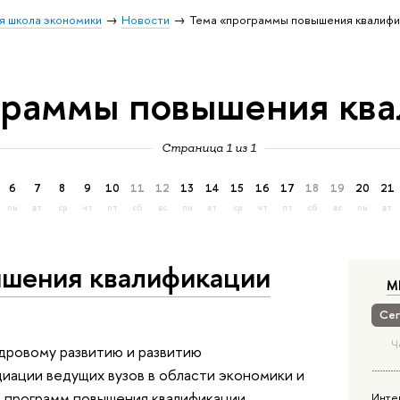
я школа экономики
Новости
Тема «программы повышения квалифи
граммы повышения кв
Страница 1 из 1
6
7
8
9
10
11
12
13
14
15
16
17
18
19
20
21
пн
вт
ср
чт
пт
сб
вс
пн
вт
ср
чт
пт
сб
вс
пн
вт
шения квалификации
М
Сег
Ч
адровому развитию и развитию
иации ведущих вузов в области экономики и
 программ повышения квалификации
Инте