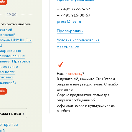
айн
+ 7 495 772-95-67
19:00
+ 7 495 916-88-67
press@hse.ru
 открытых дверей
естной
Пресс-релизы
стерской
раммы НИУ ВШЭ и
Условия использования
Д
материалов
ударственно-
ессиональные
шения. Правовое
лирование
ельности
Нашли
опечатку
?
гиозных
Выделите её, нажмите Ctrl+Enter и
динений»
отправьте нам уведомление. Спасибо
за участие!
айн
Сервис предназначен только для
отправки сообщений об
орфографических и пунктуационных
ошибках.
казать все
открытых
ей