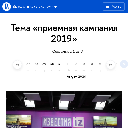
Высшая школа экономики
Меню
Тема «приемная кампания
2019»
Страница 1 из 8
24
25
26
27
28
29
30
31
1
2
3
4
5
6
7
8
пт
сб
вс
пн
вт
ср
чт
пт
сб
вс
пн
вт
ср
чт
пт
сб
Август 2026