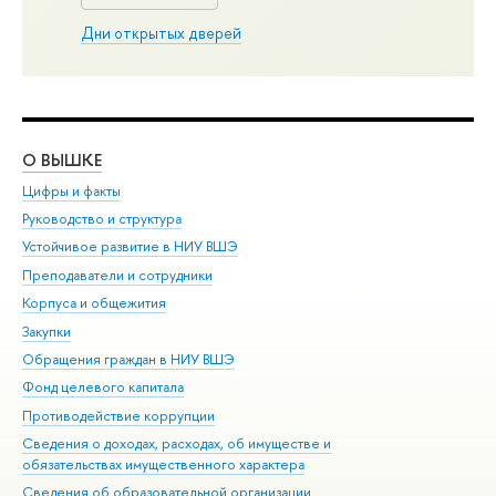
Дни открытых дверей
О ВЫШКЕ
ОБ
Цифры и факты
Ли
Руководство и структура
Дов
Устойчивое развитие в НИУ ВШЭ
Ол
Преподаватели и сотрудники
При
Корпуса и общежития
Вы
Закупки
При
Обращения граждан в НИУ ВШЭ
Ас
Фонд целевого капитала
До
Противодействие коррупции
Цен
Сведения о доходах, расходах, об имуществе и
Би
обязательствах имущественного характера
Об
Сведения об образовательной организации