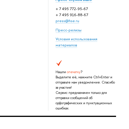
+ 7 495 772-95-67
+ 7 495 916-88-67
press@hse.ru
Пресс-релизы
Условия использования
материалов
Нашли
опечатку
?
Выделите её, нажмите Ctrl+Enter и
отправьте нам уведомление. Спасибо
за участие!
Сервис предназначен только для
отправки сообщений об
орфографических и пунктуационных
ошибках.