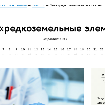
я школа экономики
Новости
Тема «редкоземельные элементы»
 «редкоземельные эле
Страница 1 из 1
7
8
9
10
11
12
13
14
15
16
17
18
19
20
21
22
вт
ср
чт
пт
сб
вс
пн
вт
ср
чт
пт
сб
вс
пн
вт
ср
М
П
Защи
дисс