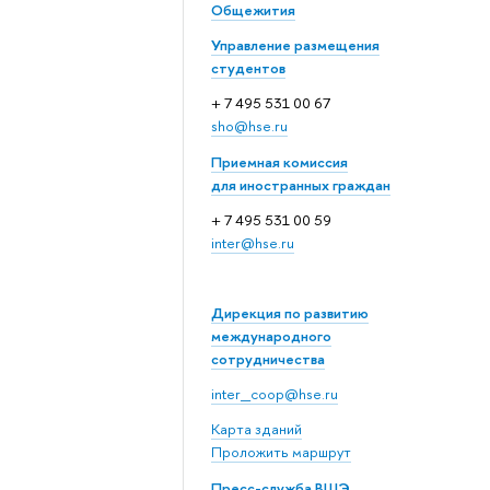
Общежития
Управление размещения
студентов
+ 7 495 531 00 67
sho@hse.ru
Приемная комиссия
для иностранных граждан
+ 7 495 531 00 59
inter@hse.ru
Дирекция по развитию
международного
сотрудничества
inter_coop@hse.ru
Карта зданий
Проложить маршрут
Пресс-служба ВШЭ