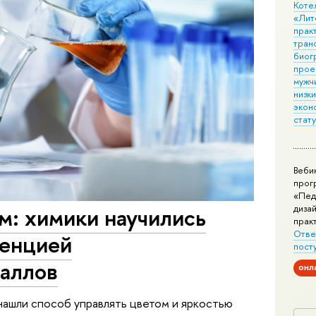
Коте
«Лит
практ
тран
биог
прое
мужчи
низк
экон
стат
Веби
прог
«Пед
дизай
м: химики научились
прак
Отве
ценцией
пост
аллов
онл
ашли способ управлять цветом и яркостью