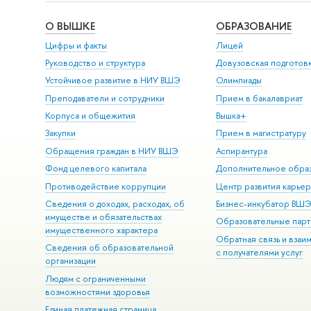
О ВЫШКЕ
ОБРАЗОВАНИЕ
Цифры и факты
Лицей
Руководство и структура
Довузовская подготов
Устойчивое развитие в НИУ ВШЭ
Олимпиады
Преподаватели и сотрудники
Прием в бакалавриат
Корпуса и общежития
Вышка+
Закупки
Прием в магистратуру
Обращения граждан в НИУ ВШЭ
Аспирантура
Фонд целевого капитала
Дополнительное обра
Противодействие коррупции
Центр развития карье
Сведения о доходах, расходах, об
Бизнес-инкубатор ВШ
имуществе и обязательствах
Образовательные парт
имущественного характера
Обратная связь и взаи
Сведения об образовательной
с получателями услуг
организации
Людям с ограниченными
возможностями здоровья
Единая платежная страница