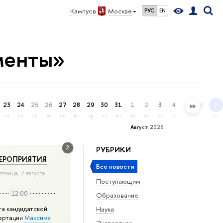
Кампус в
Москве
РУС
EN
менты»
23
24
25
26
27
28
29
30
31
1
2
3
4
5
6
7
чт
пт
сб
вс
пн
вт
ср
чт
пт
сб
вс
пн
вт
ср
чт
пт
Август 2026
2
РУБРИКИ
ЕРОПРИЯТИЯ
Все новости
ятница, 7 августа
Поступающим
12:00
Образование
та кандидатской
Наука
ертации
Максима
Экспертиза