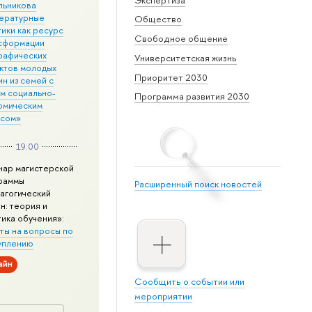
льникова
ературные
Общество
ики как ресурс
Свободное общение
сформации
рафических
Университетская жизнь
ктов молодых
Приоритет 2030
н из семей с
им социально-
Программа развития 2030
омическим
усом»
19:00
нар магистерской
раммы
Расширенный поиск новостей
агогический
н: теория и
тика обучения»:
ты на вопросы по
уплению
айн
Сообщить о событии или
мероприятии