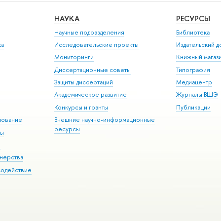
НАУКА
РЕСУРСЫ
Научные подразделения
Библиотека
ка
Исследовательские проекты
Издательский 
Мониторинги
Книжный магаз
Диссертационные советы
Типография
Защиты диссертаций
Медиацентр
Академическое развитие
Журналы ВШЭ
Конкурсы и гранты
Публикации
зование
Внешние научно-информационные
ресурсы
ры
Э
нерства
модействие