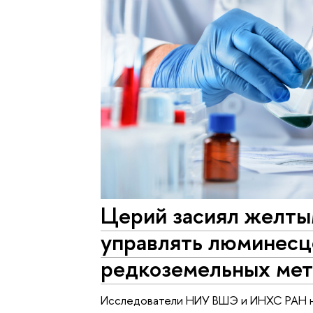
Церий засиял желты
управлять люминес
редкоземельных мет
Исследователи НИУ ВШЭ и ИНХС РАН н