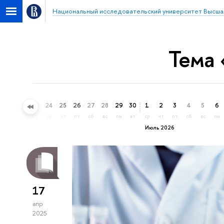
Национальный исследовательский университет Высша
Тема
21
22
23
24
25
26
27
28
29
30
1
2
3
4
5
6
вс
пн
вт
ср
чт
пт
сб
вс
пн
вт
ср
чт
пт
сб
вс
пн
Июль 2026
17
апр
2025