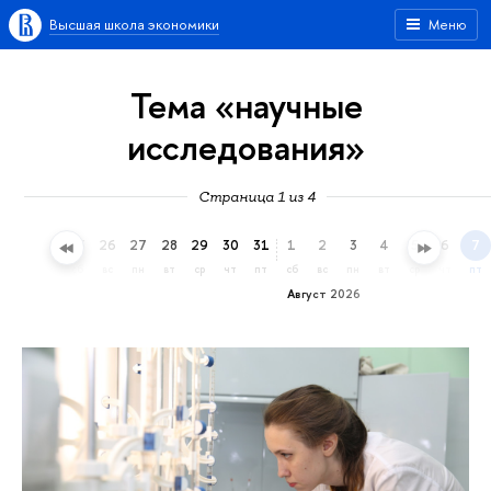
Высшая школа экономики
Меню
Тема «научные
исследования»
Страница 1 из 4
23
24
25
26
27
28
29
30
31
1
2
3
4
5
6
7
чт
пт
сб
вс
пн
вт
ср
чт
пт
сб
вс
пн
вт
ср
чт
пт
Август 2026