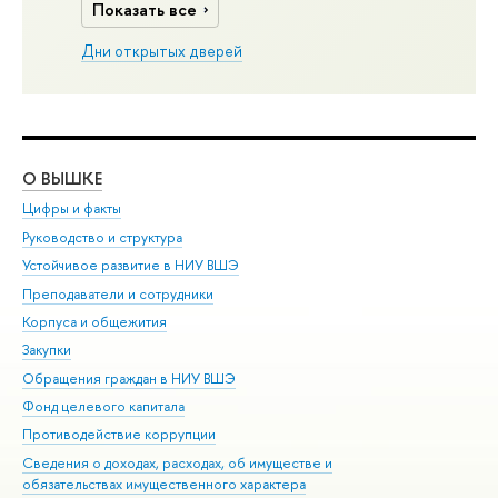
Показать все
Дни открытых дверей
О ВЫШКЕ
ОБ
Цифры и факты
Ли
Руководство и структура
Дов
Устойчивое развитие в НИУ ВШЭ
Ол
Преподаватели и сотрудники
При
Корпуса и общежития
Вы
Закупки
При
Обращения граждан в НИУ ВШЭ
Ас
Фонд целевого капитала
До
Противодействие коррупции
Цен
Сведения о доходах, расходах, об имуществе и
Би
обязательствах имущественного характера
Об