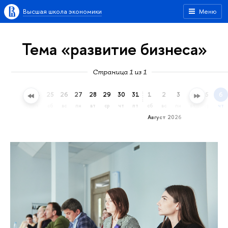
Высшая школа экономики
Меню
Тема «развитие бизнеса»
Страница 1 из 1
22
23
24
25
26
27
28
29
30
31
1
2
3
4
5
6
ср
чт
пт
сб
вс
пн
вт
ср
чт
пт
сб
вс
пн
вт
ср
чт
Август 2026