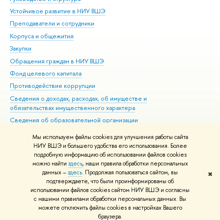
Устойчивое развитие в НИУ ВШЭ
Ол
Преподаватели и сотрудники
При
Корпуса и общежития
Вы
Закупки
При
Обращения граждан в НИУ ВШЭ
Ас
Фонд целевого капитала
До
Противодействие коррупции
Цен
Сведения о доходах, расходах, об имуществе и
Би
обязательствах имущественного характера
Об
Сведения об образовательной организации
Обр
Людям с ограниченными возможностями здоровья
Мы используем файлы cookies для улучшения работы сайта
Единая платежная страница
НИУ ВШЭ и большего удобства его использования. Более
подробную информацию об использовании файлов cookies
Работа в Вышке
можно найти
здесь
, наши правила обработки персональных
данных –
здесь
. Продолжая пользоваться сайтом, вы
✖
Редактору
подтверждаете, что были проинформированы об
© НИУ ВШЭ 1993–2026
Адреса и контакты
Условия использования
использовании файлов cookies сайтом НИУ ВШЭ и согласны
с нашими правилами обработки персональных данных. Вы
материалов
Политика конфиденциальности
Карта сайта
можете отключить файлы cookies в настройках Вашего
Шрифты HSE Sans и HSE Slab разработаны в
Школе дизайна НИУ ВШЭ
браузера.