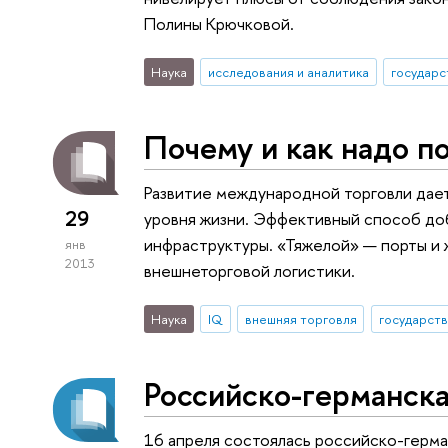
Полины Крючковой.
Наука
исследования и аналитика
государс
Почему и как надо п
Развитие международной торговли дае
29
уровня жизни. Эффективный способ доб
инфраструктуры. «Тяжелой» — порты и 
янв
2013
внешнеторговой логистики.
Наука
IQ
внешняя торговля
государст
Российско-германск
16 апреля состоялась российско-герма