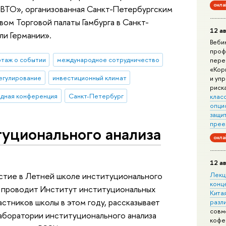
онла
в ВТО», организованная Санкт-Петербургским
ом Торговой палаты Гамбурга в Санкт-
12 ав
ли Германии».
Веби
проф
таж о событии
международное сотрудничество
пере
«Кор
егулирование
инвестиционный климат
и уп
риск
дная конференция
Санкт-Петербург
клас
опци
защит
прее
уционального анализа
онла
12 ав
Лекц
астие в Летней школе институционального
конц
о проводит Институт институциональных
Китая
стников школы в этом году, рассказывает
разл
совм
аборатории институционального анализа
кофе