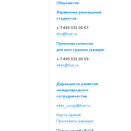
Общежития
Управление размещения
студентов
+ 7 495 531 00 67
sho@hse.ru
Приемная комиссия
для иностранных граждан
+ 7 495 531 00 59
inter@hse.ru
Дирекция по развитию
международного
сотрудничества
inter_coop@hse.ru
Карта зданий
Проложить маршрут
Пресс-служба ВШЭ