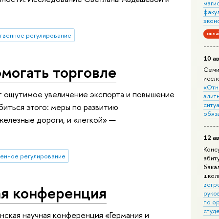
маги
факу
экон
онла
твенное регулирование
10 ав
омогать торговле
Семи
иссл
«Отн
т ощутимое увеличение экспорта и повышение
элит
ситуа
иться этого: меры по развитию
обяз
железные дороги, и «легкой» —
12 ав
Конс
венное регулирование
абит
бака
школ
встр
ая конференция
руко
по о
студ
нская научная конференция «Германия и