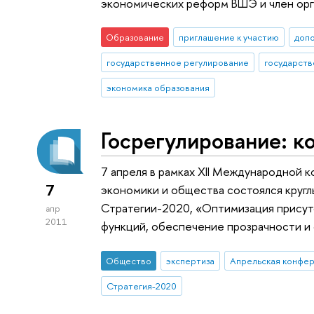
экономических реформ ВШЭ и член орг
Образование
приглашение к участию
доп
государственное регулирование
государств
экономика образования
Госрегулирование: к
7 апреля в рамках XII Международной 
7
экономики и общества состоялся круг
Стратегии-2020, «Оптимизация присут
апр
2011
функций, обеспечение прозрачности и 
Общество
экспертиза
Апрельская конфе
Стратегия-2020