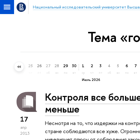
Национальный исследовательский университет Высша
Тема «г
22
23
24
25
26
27
28
29
30
1
2
3
4
5
6
7
пн
вт
ср
чт
пт
сб
вс
пн
вт
ср
чт
пт
сб
вс
пн
вт
Июль 2026
Контроля все больше
меньше
17
Несмотря на то, что издержки на контр
апр
стране соблюдаются все хуже. Огромн
2013
нивелирует плюсы от соблюдения зако