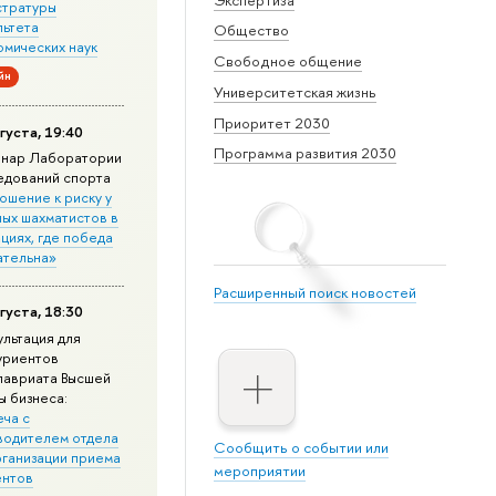
стратуры
льтета
Общество
омических наук
Свободное общение
йн
Университетская жизнь
Приоритет 2030
густа, 19:40
Программа развития 2030
нар Лаборатории
едований спорта
ошение к риску у
ных шахматистов в
циях, где победа
ательна»
Расширенный поиск новостей
густа, 18:30
ультация для
уриентов
лавриата Высшей
ы бизнеса:
еча с
водителем отдела
Сообщить о событии или
рганизации приема
мероприятии
ентов