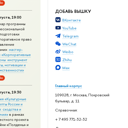
йн
ДОБАВЬ ВЫШКУ
густа, 19:00
ВКонтакте
нар программы
YouTube
ессиональной
подготовки
Telegram
поративное право
WeChat
равление
ами»:
мастер-
Weibo
с «Корпоративные
Zhihu
оны: инструмент
ы, мотивации и
Max
мственности»
йн
Главный корпус
густа, 19:30
109028, г. Москва, Покровский
ия «Культурные
бульвар, д. 11
епты России и
: сходства и
Справочная:
ичия»
в рамках
+ 7 495 771-32-32
естного проекта
йни «Полдень» и