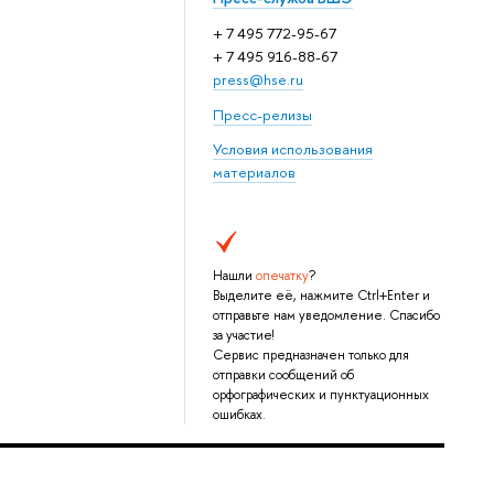
+ 7 495 772-95-67
+ 7 495 916-88-67
press@hse.ru
Пресс-релизы
Условия использования
материалов
Нашли
опечатку
?
Выделите её, нажмите Ctrl+Enter и
отправьте нам уведомление. Спасибо
за участие!
Сервис предназначен только для
отправки сообщений об
орфографических и пунктуационных
ошибках.