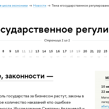
я школа экономики
Новости
Тема «государственное регулирован
осударственное регул
Страница 1 из 1
8
9
10
11
12
13
14
15
16
17
18
19
20
21
22
23
ср
чт
пт
сб
вс
пн
вт
ср
чт
пт
сб
вс
пн
вт
ср
чт
, законности —
М
10 ав
22 а
оль государства за бизнесом растут, законы в
Мате
ое количество наказаний «по ошибке»
лаге
абит
нности. Исследование Светланы Авдашевой и