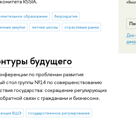
комитета RSSIA.
«Выш
олнительное образование
бюрократия
По
енные закупки
летние школы
отраслевые рынки
Дни 
двер
онтуры будущего
конференции по проблемам развития
лый стол группы №14 по совершенствованию
ствия государства: сокращение регулирующих
обратной связи с гражданами и бизнесом».
ренция ВШЭ
государственное регулирование