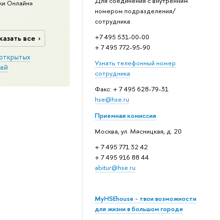
Для соединения с внутренним
ки Онлайн»
номером подразделения/
сотрудника:
+7 495 531-00-00
казать все
+ 7 495 772-95-90
открытых
Узнать телефонный номер
ей
сотрудника
Факс: + 7 495 628-79-31
hse@hse.ru
Приемная комиссия
Москва, ул. Мясницкая, д. 20
+ 7 495 771 32 42
+ 7 495 916 88 44
abitur@hse.ru
MyHSEhouse - твои возможности
для жизни в большом городе