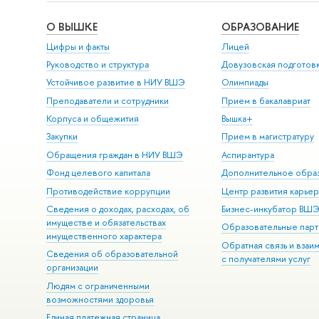
О ВЫШКЕ
ОБРАЗОВАНИЕ
Цифры и факты
Лицей
Руководство и структура
Довузовская подготов
Устойчивое развитие в НИУ ВШЭ
Олимпиады
Преподаватели и сотрудники
Прием в бакалавриат
Корпуса и общежития
Вышка+
Закупки
Прием в магистратуру
Обращения граждан в НИУ ВШЭ
Аспирантура
Фонд целевого капитала
Дополнительное обра
Противодействие коррупции
Центр развития карье
Сведения о доходах, расходах, об
Бизнес-инкубатор ВШ
имуществе и обязательствах
Образовательные парт
имущественного характера
Обратная связь и взаи
Сведения об образовательной
с получателями услуг
организации
Людям с ограниченными
возможностями здоровья
Единая платежная страница