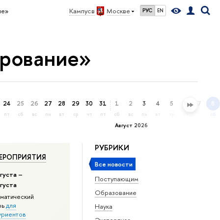
ие»
Кампус в
Москве
РУС
EN
ирование»
24
25
26
27
28
29
30
31
1
2
3
4
5
6
7
8
пт
сб
вс
пн
вт
ср
чт
пт
сб
вс
пн
вт
ср
чт
пт
сб
Август 2026
РУБРИКИ
ЕРОПРИЯТИЯ
Все новости
густа –
Поступающим
вгуста
Образование
матический
рь
для
Наука
уриентов
Экспертиза