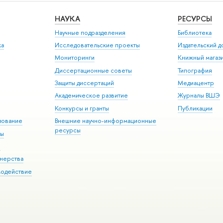
НАУКА
РЕСУРСЫ
Научные подразделения
Библиотека
ка
Исследовательские проекты
Издательский 
Мониторинги
Книжный магаз
Диссертационные советы
Типография
Защиты диссертаций
Медиацентр
Академическое развитие
Журналы ВШЭ
Конкурсы и гранты
Публикации
зование
Внешние научно-информационные
ресурсы
ры
Э
нерства
модействие