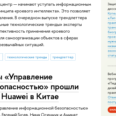
 центр — начинают уступать информационным
Защи
дисс
инципа «роевого интеллекта». Это позволяет
Коте
вления. В очередном выпуске трендлеттера
«Лит
практ
ьные технологические тренды» эксперты
тран
ективность применения «роевого
биог
прое
ля самоорганизации объектов в сферах
мужчи
резвычайных ситуаций.
низк
экон
стат
технологические тренды
трендлеттер
ы «Управление
Веби
прог
зопасностью» прошли
«Пед
дизай
прак
 Huawei в Китае
Отве
пост
правление информационной безопасностью»
онл
 Евгений Гусев, Нина Осенмук и Аминат