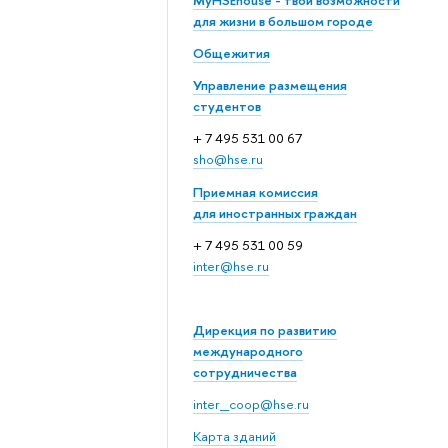
MyHSEhouse - твои возможности
для жизни в большом городе
Общежития
Управление размещения
студентов
+ 7 495 531 00 67
sho@hse.ru
Приемная комиссия
для иностранных граждан
+ 7 495 531 00 59
inter@hse.ru
Дирекция по развитию
международного
сотрудничества
inter_coop@hse.ru
Карта зданий