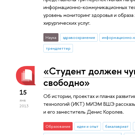
информационно-коммуникационных техн
уровень мониторинг здоровья и образа 
хирургических услуг.
Наука
здравоохранение
трендлеттер
«Студент должен чу
свободно»
15
Об истории, проектах и планах разви
янв
технологий (ИКТ) МИЭМ ВШЭ рассказы
2013
и его заместитель Денис Королев.
Образование
идеи и опыт
бакалавриат