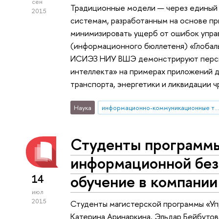
сен
Традиционные модели — через единый
2015
системам, разработанным на основе пр
минимизировать ущерб от ошибок упра
(информационного бюллетеня) «Глобал
ИСИЭЗ НИУ ВШЭ демонстрируют персп
интеллекта» на примерах приложений д
транспорта, энергетики и ликвидации ч
Наука
информационно-коммуникационные технологии
Студенты программ
информационной бе
обучение в компании
14
июл
2015
Студенты магистерской программы «У
Катерина Аринаркина, Эльдар Бейбутов,