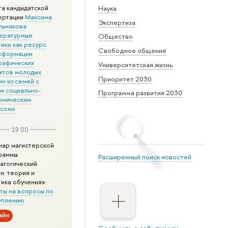
та кандидатской
Наука
ертации
Максима
Экспертиза
льникова
ературные
Общество
ики как ресурс
Свободное общение
сформации
рафических
Университетская жизнь
ктов молодых
Приоритет 2030
н из семей с
им социально-
Программа развития 2030
омическим
усом»
19:00
нар магистерской
раммы
Расширенный поиск новостей
агогический
н: теория и
тика обучения»:
ты на вопросы по
уплению
айн
Сообщить о событии или