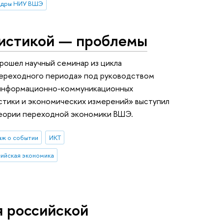
едры НИУ ВШЭ
тистикой — проблемы
рошел научный семинар из цикла
переходного периода» под руководством
х информационно-коммуникационных
стики и экономических измерений» выступил
теории переходной экономики ВШЭ.
ж о событии
ИКТ
ийская экономика
я российской