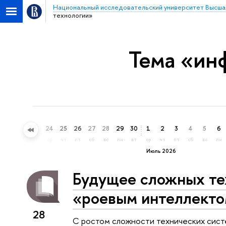
Национальный исследовательский университет Высша
технологии»
Тема «ин
21
22
23
24
25
26
27
28
29
30
1
2
3
4
5
6
вс
пн
вт
ср
чт
пт
сб
вс
пн
вт
ср
чт
пт
сб
вс
пн
Июль 2026
Будущее сложных те
«роевым интеллект
28
С ростом сложности технических сист