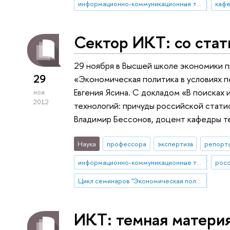
информационно-коммуникационные технологии
каф
Сектор ИКТ: со ста
29 ноября в Высшей школе экономики п
29
«Экономическая политика в условиях 
Евгения Ясина. С докладом «В поиска
ноя
2012
технологий: причуды российской стати
Владимир Бессонов, доцент кафедры 
Наука
профессора
экспертиза
репорта
информационно-коммуникационные технологии
росс
Цикл семинаров "Экономическая политика в условиях переходного периода" под руководством Евгения Ясина
ИКТ: темная матери