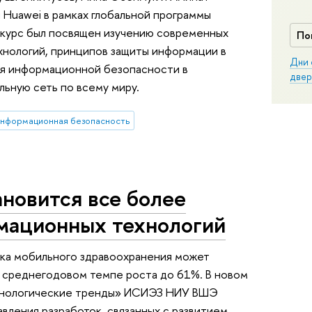
 Huawei в рамках глобальной программы
й курс был посвящен изучению современных
По
нологий, принципов защиты информации в
Дни 
ия информационной безопасности в
двер
ьную сеть по всему миру.
нформационная безопасность
новится все более
мационных технологий
нка мобильного здравоохранения может
и среднегодовом темпе роста до 61%. В новом
ехнологические тренды» ИСИЭЗ НИУ ВШЭ
вления разработок, связанных с развитием