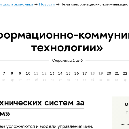
я школа экономики
Новости
Тема «информационно-коммуникацио
формационно-коммуни
технологии»
Страница 1 из 6
7
8
9
10
11
12
13
14
15
16
17
18
19
20
21
22
вт
ср
чт
пт
сб
вс
пн
вт
ср
чт
пт
сб
вс
пн
вт
ср
хнических систем за
М
ом»
П
ем усложняются и модели управления ими.