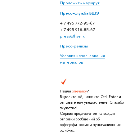
Проложить маршрут
Пресс-служба ВШЭ
+ 7 495 772-95-67
+ 7 495 916-88-67
press@hse.ru
Пресс-релизы
Условия использования
материалов
Нашли
опечатку
?
Выделите её, нажмите Ctrl+Enter и
отправьте нам уведомление. Спасибо
за участие!
Сервис предназначен только для
отправки сообщений об
орфографических и пунктуационных
ошибках.