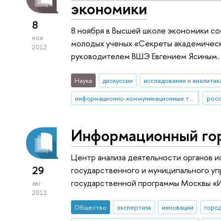
экономики
8
8 ноября в Высшей школе экономики со
ноя
молодых ученых «Секреты академическ
2012
руководителем ВШЭ Евгением Ясиным.
Наука
дискуссии
исследования и аналитик
информационно-коммуникационные технологии
росс
Информационный гор
Центр анализа деятельности органов и
29
государственного и муниципального у
государственной программы Москвы «И
авг
2012
Общество
экспертиза
инновации
горо