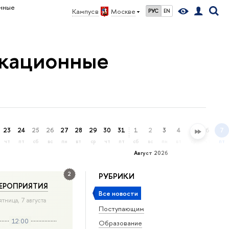
нные
Кампус в
Москве
РУС
EN
кационные
23
24
25
26
27
28
29
30
31
1
2
3
4
5
6
7
чт
пт
сб
вс
пн
вт
ср
чт
пт
сб
вс
пн
вт
ср
чт
пт
Август 2026
2
РУБРИКИ
ЕРОПРИЯТИЯ
Все новости
ятница, 7 августа
Поступающим
12:00
Образование