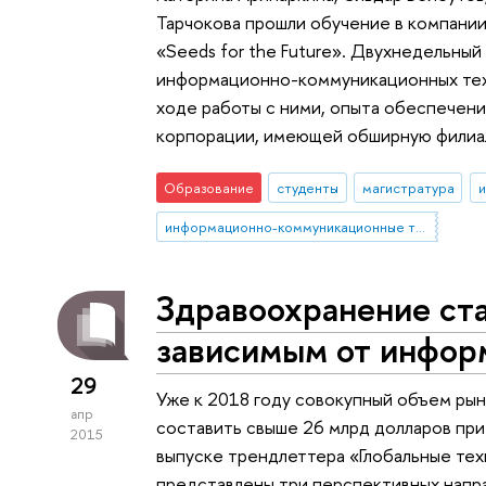
Тарчокова прошли обучение в компании
«Seeds for the Future». Двухнедельны
информационно-коммуникационных тех
ходе работы с ними, опыта обеспечен
корпорации, имеющей обширную филиал
Образование
студенты
магистратура
и
информационно-коммуникационные технологии
Здравоохранение ста
зависимым от инфор
29
Уже к 2018 году совокупный объем ры
апр
составить свыше 26 млрд долларов пр
2015
выпуске трендлеттера «Глобальные т
представлены три перспективных напра