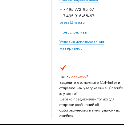
+ 7 495 772-95-67
+ 7 495 916-88-67
press@hse.ru
Пресс-релизы
Условия использования
материалов
Нашли
опечатку
?
Выделите её, нажмите Ctrl+Enter и
отправьте нам уведомление. Спасибо
за участие!
Сервис предназначен только для
отправки сообщений об
орфографических и пунктуационных
ошибках.