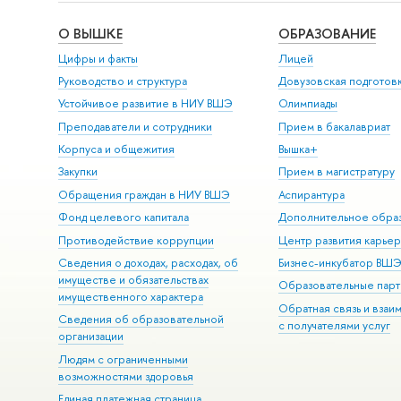
О ВЫШКЕ
ОБРАЗОВАНИЕ
Цифры и факты
Лицей
Руководство и структура
Довузовская подготов
Устойчивое развитие в НИУ ВШЭ
Олимпиады
Преподаватели и сотрудники
Прием в бакалавриат
Корпуса и общежития
Вышка+
Закупки
Прием в магистратуру
Обращения граждан в НИУ ВШЭ
Аспирантура
Фонд целевого капитала
Дополнительное обра
Противодействие коррупции
Центр развития карье
Сведения о доходах, расходах, об
Бизнес-инкубатор ВШ
имуществе и обязательствах
Образовательные парт
имущественного характера
Обратная связь и взаи
Сведения об образовательной
с получателями услуг
организации
Людям с ограниченными
возможностями здоровья
Единая платежная страница