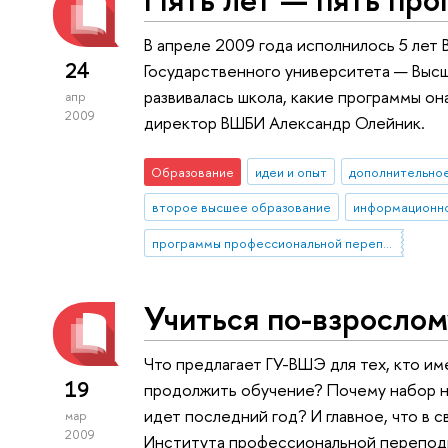
В апреле 2009 года исполнилось 5 ле
24
Государственного университета — Высш
развивалась школа, какие программы он
апр
2009
директор ВШБИ Александр Олейник.
Образование
идеи и опыт
дополнительно
второе высшее образование
программы профессиональной переподготовки
Учиться по-взрослом
Что предлагает ГУ-ВШЭ для тех, кто и
19
продолжить обучение? Почему набор н
идет последний год? И главное, что в 
мар
2009
Института профессиональной перепод