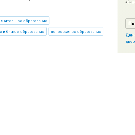
«Выш
олнительное образование
По
е и бизнес-образование
непрерывное образование
Дни 
двер