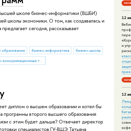
онла
т Высшей школе бизнес-информатики (ВШБИ)
12 ав
ей школы экономики. О том, как создавалась и
Веби
а предлагает сегодня, рассказывает
проф
пере
«Кор
и уп
е образование
бизнес-информатика
бизнес-школы
риск
клас
информационно-коммуникационные технологии
опци
защит
прее
онла
у
12 ав
Лекц
меет диплом о высшем образовании и хотел бы
конц
Китая
а программы второго высшего образования
разл
связи с этим будет дальше? Отвечает директор
совм
кофе
готовки специалистов ГУ-ВШЭ Татьяна