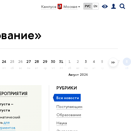
Кампус в
Москве
РУС
EN
ование»
24
25
26
27
28
29
30
31
1
2
3
4
5
6
7
8
пт
сб
вс
пн
вт
ср
чт
пт
сб
вс
пн
вт
ср
чт
пт
сб
Август 2026
РУБРИКИ
ЕРОПРИЯТИЯ
Все новости
густа –
Поступающим
вгуста
Образование
матический
рь
для
Наука
уриентов
Экспертиза