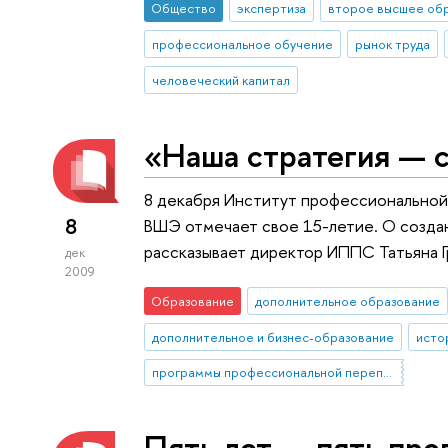
Общество
экспертиза
второе высшее об
профессиональное обучение
рынок труда
человеческий капитал
«Наша стратегия — 
8 декабря Институт профессиональной
8
ВШЭ отмечает свое 15-летие. О создан
рассказывает директор ИППС Татьяна Г
дек
2009
Образование
дополнительное образование
дополнительное и бизнес-образование
исто
программы профессиональной переподготовки
Пять лет — пять пр