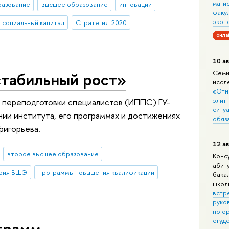
маги
разование
высшее образование
инновации
факу
экон
социальный капитал
Стратегия-2020
онла
10 ав
стабильный рост»
Семи
иссл
«Отн
элит
 переподготовки специалистов (ИППС) ГУ-
ситуа
ии института, его программах и достижениях
обяз
ригорьева.
12 ав
второе высшее образование
Конс
абит
рия ВШЭ
программы повышения квалификации
бака
школ
встр
руко
по о
студ
ограмм