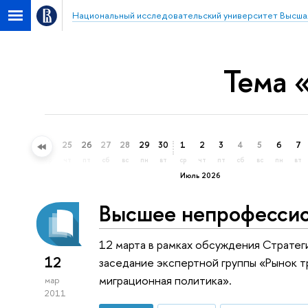
Национальный исследовательский университет Высша
Тема 
22
23
24
25
26
27
28
29
30
1
2
3
4
5
6
7
пн
вт
ср
чт
пт
сб
вс
пн
вт
ср
чт
пт
сб
вс
пн
вт
Июль 2026
Высшее непрофессио
12 марта в рамках обсуждения Страте
12
заседание экспертной группы «Рынок т
миграционная политика».
мар
2011