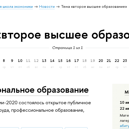
я школа экономики
Новости
Тема «второе высшее образование»
«второе высшее образ
Страница 1 из 1
8
9
10
11
12
13
14
15
16
17
18
19
20
21
22
23
ср
чт
пт
сб
вс
пн
вт
ср
чт
пт
сб
вс
пн
вт
ср
чт
нальное образование
М
гии-2020 состоялось открытое публичное
10 ав
22 а
руда, профессиональное образование,
Мате
лаге
абит