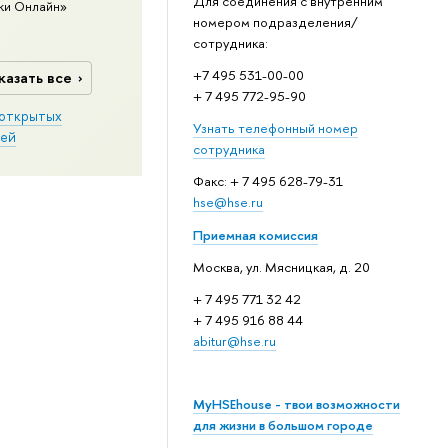
Для соединения с внутренним
ки Онлайн»
номером подразделения/
сотрудника:
+7 495 531-00-00
казать все
+ 7 495 772-95-90
открытых
Узнать телефонный номер
ей
сотрудника
Факс: + 7 495 628-79-31
hse@hse.ru
Приемная комиссия
Москва, ул. Мясницкая, д. 20
+ 7 495 771 32 42
+ 7 495 916 88 44
abitur@hse.ru
MyHSEhouse - твои возможности
для жизни в большом городе