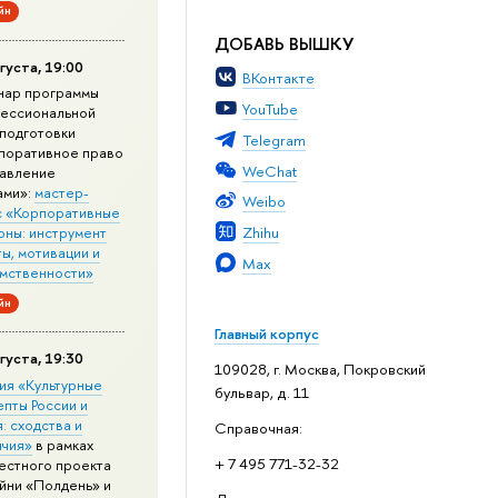
йн
ДОБАВЬ ВЫШКУ
густа, 19:00
ВКонтакте
нар программы
YouTube
ессиональной
подготовки
Telegram
поративное право
WeChat
равление
ами»:
мастер-
Weibo
с «Корпоративные
Zhihu
оны: инструмент
ы, мотивации и
Max
мственности»
йн
Главный корпус
густа, 19:30
109028, г. Москва, Покровский
ия «Культурные
бульвар, д. 11
епты России и
: сходства и
Справочная:
ичия»
в рамках
+ 7 495 771-32-32
естного проекта
йни «Полдень» и