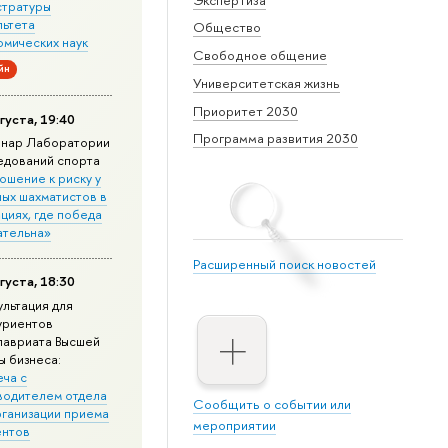
стратуры
льтета
Общество
омических наук
Свободное общение
йн
Университетская жизнь
Приоритет 2030
густа, 19:40
Программа развития 2030
нар Лаборатории
едований спорта
ошение к риску у
ных шахматистов в
циях, где победа
ательна»
Расширенный поиск новостей
густа, 18:30
ультация для
уриентов
лавриата Высшей
ы бизнеса:
еча с
водителем отдела
Сообщить о событии или
рганизации приема
мероприятии
ентов