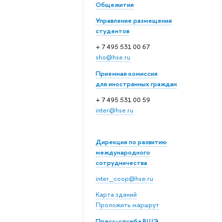
Общежития
Управление размещения
студентов
+ 7 495 531 00 67
sho@hse.ru
Приемная комиссия
для иностранных граждан
+ 7 495 531 00 59
inter@hse.ru
Дирекция по развитию
международного
сотрудничества
inter_coop@hse.ru
Карта зданий
Проложить маршрут
Пресс-служба ВШЭ