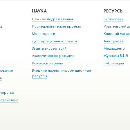
НАУКА
РЕСУРСЫ
Научные подразделения
Библиотека
ка
Исследовательские проекты
Издательский 
Мониторинги
Книжный магаз
Диссертационные советы
Типография
Защиты диссертаций
Медиацентр
Академическое развитие
Журналы ВШЭ
Конкурсы и гранты
Публикации
зование
Внешние научно-информационные
ресурсы
ры
Э
нерства
модействие