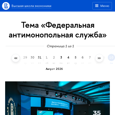
Высшая школа экономики
Меню
Тема «Федеральная
антимонопольная служба»
Страница 1 из 1
26
27
28
29
30
31
1
2
3
4
5
6
7
8
9
10
вс
пн
вт
ср
чт
пт
сб
вс
пн
вт
ср
чт
пт
сб
вс
пн
Август 2026