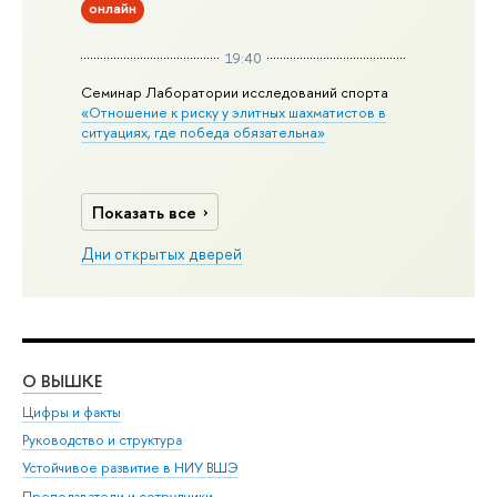
онлайн
19:40
Семинар Лаборатории исследований спорта
«Отношение к риску у элитных шахматистов в
ситуациях, где победа обязательна»
Показать все
Дни открытых дверей
О ВЫШКЕ
ОБ
Цифры и факты
Ли
Руководство и структура
Дов
Устойчивое развитие в НИУ ВШЭ
Ол
Преподаватели и сотрудники
При