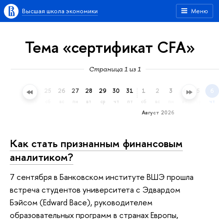
Высшая школа экономики
Меню
Тема «сертификат CFA»
Страница 1 из 1
22
23
24
25
26
27
28
29
30
31
1
2
3
4
5
6
ср
чт
пт
сб
вс
пн
вт
ср
чт
пт
сб
вс
пн
вт
ср
чт
Август 2026
Как стать признанным финансовым
аналитиком?
7 сентября в Банковском институте ВШЭ прошла
встреча студентов университета с Эдвардом
Бэйсом (Edward Bace), руководителем
образовательных программ в странах Европы,