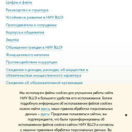
Цифры и факты
Ли
Руководство и структура
Дов
Устойчивое развитие в НИУ ВШЭ
Ол
Преподаватели и сотрудники
При
Корпуса и общежития
Вы
Закупки
При
Обращения граждан в НИУ ВШЭ
Ас
Фонд целевого капитала
До
Противодействие коррупции
Цен
Сведения о доходах, расходах, об имуществе и
Би
обязательствах имущественного характера
Об
Сведения об образовательной организации
Обр
Людям с ограниченными возможностями здоровья
Мы используем файлы cookies для улучшения работы сайта
Единая платежная страница
НИУ ВШЭ и большего удобства его использования. Более
подробную информацию об использовании файлов cookies
Работа в Вышке
можно найти
здесь
, наши правила обработки персональных
данных –
здесь
. Продолжая пользоваться сайтом, вы
✖
Редактору
подтверждаете, что были проинформированы об
© НИУ ВШЭ 1993–2026
Адреса и контакты
Условия использования
использовании файлов cookies сайтом НИУ ВШЭ и согласны
с нашими правилами обработки персональных данных. Вы
материалов
Политика конфиденциальности
Карта сайта