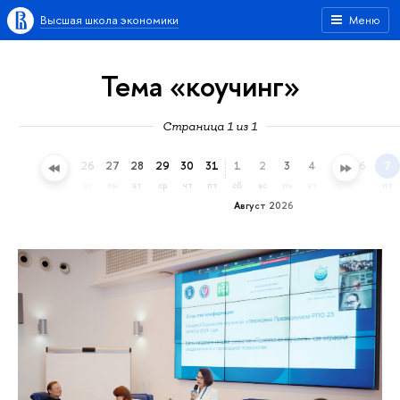
Высшая школа экономики
Меню
Тема «коучинг»
Страница 1 из 1
23
24
25
26
27
28
29
30
31
1
2
3
4
5
6
7
чт
пт
сб
вс
пн
вт
ср
чт
пт
сб
вс
пн
вт
ср
чт
пт
Август 2026