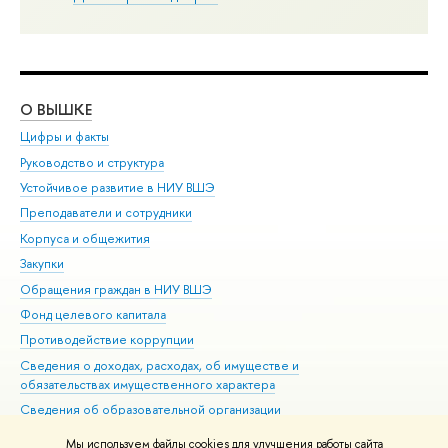
О ВЫШКЕ
ОБ
Цифры и факты
Ли
Руководство и структура
Дов
Устойчивое развитие в НИУ ВШЭ
Ол
Преподаватели и сотрудники
При
Корпуса и общежития
Вы
Закупки
При
Обращения граждан в НИУ ВШЭ
Ас
Фонд целевого капитала
До
Противодействие коррупции
Цен
Сведения о доходах, расходах, об имуществе и
Би
обязательствах имущественного характера
Об
Сведения об образовательной организации
Обр
Людям с ограниченными возможностями здоровья
Мы используем файлы cookies для улучшения работы сайта