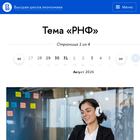
Высшая школа экономики
Меню
Тема «РНФ»
Страница 1 из 4
24
25
26
27
28
29
30
31
1
2
3
4
5
6
7
8
пт
сб
вс
пн
вт
ср
чт
пт
сб
вс
пн
вт
ср
чт
пт
сб
Август 2026