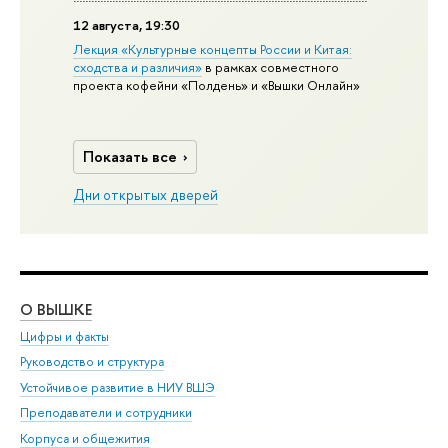
12 августа, 19:30
Лекция «Культурные концепты России и Китая:
сходства и различия»
в рамках совместного
проекта кофейни «Полдень» и «Вышки Онлайн»
Показать все
Дни открытых дверей
О ВЫШКЕ
ОБ
Цифры и факты
Ли
Руководство и структура
Дов
Устойчивое развитие в НИУ ВШЭ
Ол
Преподаватели и сотрудники
При
Корпуса и общежития
Вы