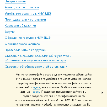
Цифры и факты
Ли
Руководство и структура
Дов
Устойчивое развитие в НИУ ВШЭ
Ол
Преподаватели и сотрудники
При
Корпуса и общежития
Вы
Закупки
При
Обращения граждан в НИУ ВШЭ
Ас
Фонд целевого капитала
До
Противодействие коррупции
Цен
Сведения о доходах, расходах, об имуществе и
Би
обязательствах имущественного характера
Об
Сведения об образовательной организации
Обр
Людям с ограниченными возможностями здоровья
Мы используем файлы cookies для улучшения работы сайта
Единая платежная страница
НИУ ВШЭ и большего удобства его использования. Более
подробную информацию об использовании файлов cookies
Работа в Вышке
можно найти
здесь
, наши правила обработки персональных
данных –
здесь
. Продолжая пользоваться сайтом, вы
✖
Редактору
подтверждаете, что были проинформированы об
© НИУ ВШЭ 1993–2026
Адреса и контакты
Условия использования
использовании файлов cookies сайтом НИУ ВШЭ и согласны
с нашими правилами обработки персональных данных. Вы
материалов
Политика конфиденциальности
Карта сайта