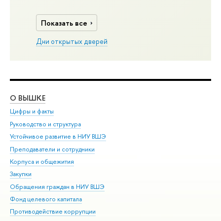
Показать все
Дни открытых дверей
О ВЫШКЕ
ОБ
Цифры и факты
Ли
Руководство и структура
Дов
Устойчивое развитие в НИУ ВШЭ
Ол
Преподаватели и сотрудники
При
Корпуса и общежития
Вы
Закупки
При
Обращения граждан в НИУ ВШЭ
Ас
Фонд целевого капитала
До
Противодействие коррупции
Цен