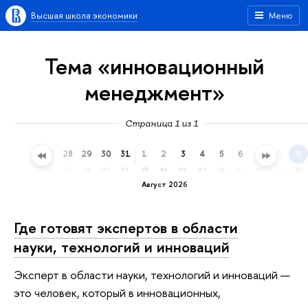
Высшая школа экономики
Меню
Тема «инновационный
менеджмент»
Страница 1 из 1
25
26
27
28
29
30
31
1
2
3
4
5
6
7
8
9
сб
вс
пн
вт
ср
чт
пт
сб
вс
пн
вт
ср
чт
пт
сб
вс
Август 2026
Где готовят экспертов в области
науки, технологий и инноваций
Эксперт в области науки, технологий и инноваций —
это человек, который в инновационных,