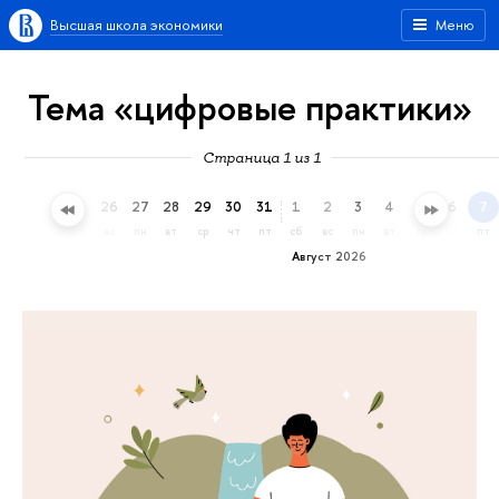
Высшая школа экономики
Меню
Тема «цифровые практики»
Страница 1 из 1
23
24
25
26
27
28
29
30
31
1
2
3
4
5
6
7
чт
пт
сб
вс
пн
вт
ср
чт
пт
сб
вс
пн
вт
ср
чт
пт
Август 2026