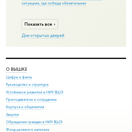
ситуациях, где победа обязательна»
Показать все
Дни открытых дверей
О ВЫШКЕ
ОБ
Цифры и факты
Ли
Руководство и структура
Дов
Устойчивое развитие в НИУ ВШЭ
Ол
Преподаватели и сотрудники
При
Корпуса и общежития
Вы
Закупки
При
Обращения граждан в НИУ ВШЭ
Ас
Фонд целевого капитала
До