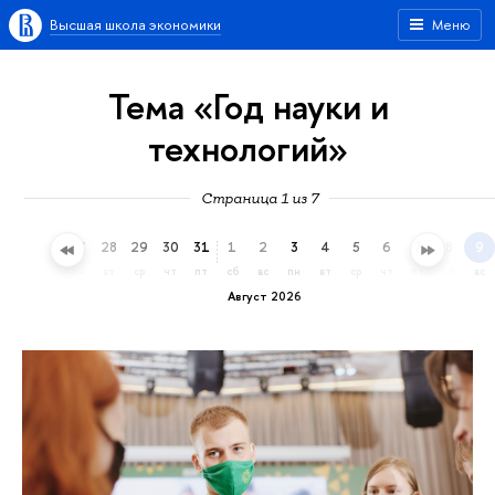
Высшая школа экономики
Меню
Тема «Год науки и
технологий»
Страница 1 из 7
25
26
27
28
29
30
31
1
2
3
4
5
6
7
8
9
сб
вс
пн
вт
ср
чт
пт
сб
вс
пн
вт
ср
чт
пт
сб
вс
Август 2026