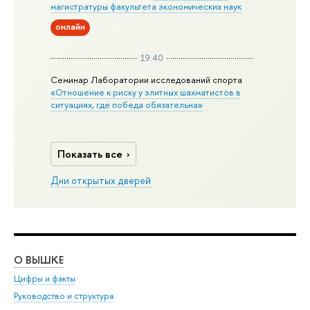
магистратуры факультета экономических наук
онлайн
19:40
Семинар Лаборатории исследований спорта
«Отношение к риску у элитных шахматистов в
ситуациях, где победа обязательна»
Показать все
Дни открытых дверей
О ВЫШКЕ
ОБ
Цифры и факты
Ли
Руководство и структура
Дов