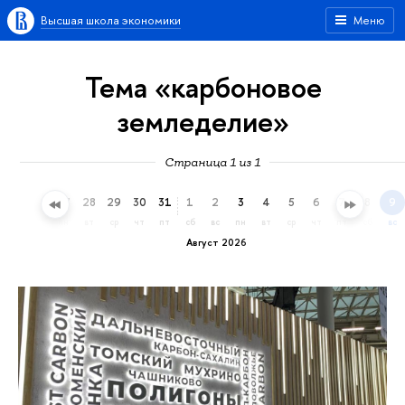
Высшая школа экономики
Меню
Тема «карбоновое
земледелие»
Страница 1 из 1
25
26
27
28
29
30
31
1
2
3
4
5
6
7
8
9
сб
вс
пн
вт
ср
чт
пт
сб
вс
пн
вт
ср
чт
пт
сб
вс
Август 2026