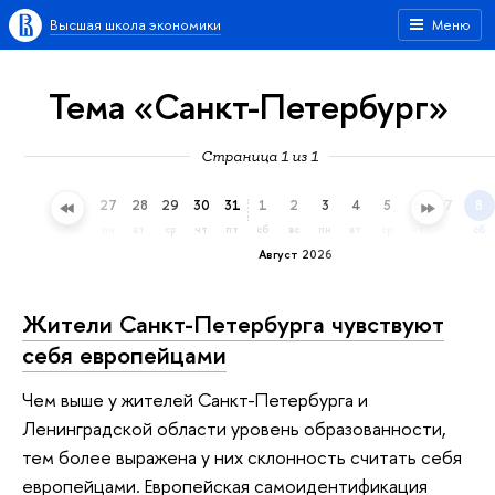
Высшая школа экономики
Меню
Тема «Санкт-Петербург»
Страница 1 из 1
24
25
26
27
28
29
30
31
1
2
3
4
5
6
7
8
пт
сб
вс
пн
вт
ср
чт
пт
сб
вс
пн
вт
ср
чт
пт
сб
Август 2026
Жители Санкт-Петербурга чувствуют
себя европейцами
Чем выше у жителей Санкт-Петербурга и
Ленинградской области уровень образованности,
тем более выражена у них склонность считать себя
европейцами. Европейская самоидентификация