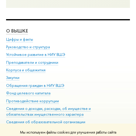
О ВЫШКЕ
ОБ
Цифры и факты
Ли
Руководство и структура
Дов
Устойчивое развитие в НИУ ВШЭ
Ол
Преподаватели и сотрудники
При
Корпуса и общежития
Вы
Закупки
При
Обращения граждан в НИУ ВШЭ
Ас
Фонд целевого капитала
До
Противодействие коррупции
Цен
Сведения о доходах, расходах, об имуществе и
Би
обязательствах имущественного характера
Об
Сведения об образовательной организации
Обр
Людям с ограниченными возможностями здоровья
Мы используем файлы cookies для улучшения работы сайта