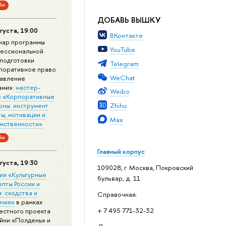
йн
ДОБАВЬ ВЫШКУ
густа, 19:00
ВКонтакте
нар программы
YouTube
ессиональной
подготовки
Telegram
поративное право
WeChat
равление
ами»:
мастер-
Weibo
с «Корпоративные
Zhihu
оны: инструмент
ы, мотивации и
Max
мственности»
йн
Главный корпус
густа, 19:30
109028, г. Москва, Покровский
ия «Культурные
бульвар, д. 11
епты России и
: сходства и
Справочная:
ичия»
в рамках
+ 7 495 771-32-32
естного проекта
йни «Полдень» и