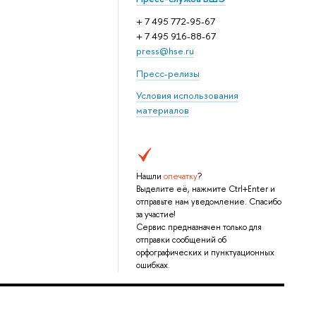
+ 7 495 772-95-67
+ 7 495 916-88-67
press@hse.ru
Пресс-релизы
Условия использования
материалов
Нашли
опечатку
?
Выделите её, нажмите Ctrl+Enter и
отправьте нам уведомление. Спасибо
за участие!
Сервис предназначен только для
отправки сообщений об
орфографических и пунктуационных
ошибках.