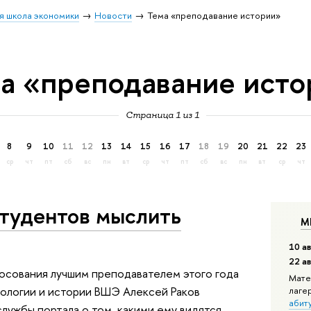
я школа экономики
Новости
Тема «преподавание истории»
а «преподавание исто
Страница 1 из 1
8
9
10
11
12
13
14
15
16
17
18
19
20
21
22
23
ср
чт
пт
сб
вс
пн
вт
ср
чт
пт
сб
вс
пн
вт
ср
чт
студентов мыслить
М
10 ав
22 а
осования лучшим преподавателем этого года
Мате
ологии и истории ВШЭ Алексей Раков
лаге
абит
лужбы портала о том, какими ему видятся