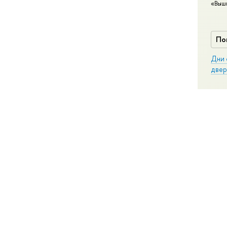
«Выш
По
Дни 
двер