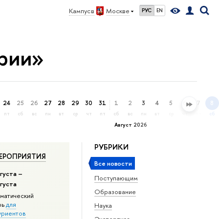
Кампус в
Москве
РУС
EN
рии»
24
25
26
27
28
29
30
31
1
2
3
4
5
6
7
8
пт
сб
вс
пн
вт
ср
чт
пт
сб
вс
пн
вт
ср
чт
пт
сб
Август 2026
РУБРИКИ
ЕРОПРИЯТИЯ
Все новости
густа –
Поступающим
вгуста
Образование
матический
рь
для
Наука
уриентов
Экспертиза