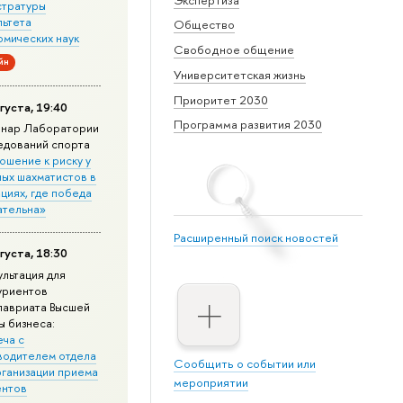
стратуры
льтета
Общество
омических наук
Свободное общение
йн
Университетская жизнь
Приоритет 2030
густа, 19:40
Программа развития 2030
нар Лаборатории
едований спорта
ошение к риску у
ных шахматистов в
циях, где победа
ательна»
Расширенный поиск новостей
густа, 18:30
ультация для
уриентов
лавриата Высшей
ы бизнеса:
еча с
водителем отдела
Сообщить о событии или
рганизации приема
мероприятии
ентов