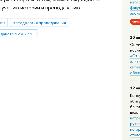
маги
зучению истории и преподаванию.
факу
экон
онла
рия
методология преподавания
профессорско-преподавательский состав
10 ав
Семи
иссл
«Отн
элит
ситуа
обяз
12 ав
Конс
абит
бака
школ
встр
руко
по о
студ