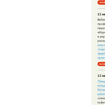
онла
12 ав
Веби
проф
пере
«Кор
и уп
риск
клас
опци
защит
прее
онла
12 ав
Лекц
конц
Китая
разл
совм
кофе