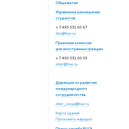
Общежития
Управление размещения
студентов
+ 7 495 531 00 67
sho@hse.ru
Приемная комиссия
для иностранных граждан
+ 7 495 531 00 59
inter@hse.ru
Дирекция по развитию
международного
сотрудничества
inter_coop@hse.ru
Карта зданий
Проложить маршрут
Пресс-служба ВШЭ