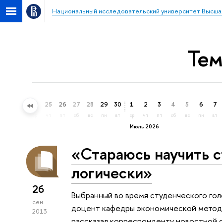
Национальный исследовательский университет Высша
Тем
22
23
24
25
26
27
28
29
30
1
2
3
4
5
6
7
пн
вт
ср
чт
пт
сб
вс
пн
вт
ср
чт
пт
сб
вс
пн
вт
Июль 2026
«Стараюсь научить 
логически»
26
Выбранный во время студенческого гол
сен
доцент кафедры экономической метод
2013
рассказал корреспонденту новостной с