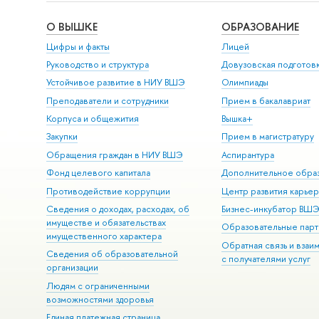
О ВЫШКЕ
ОБРАЗОВАНИЕ
Цифры и факты
Лицей
Руководство и структура
Довузовская подготов
Устойчивое развитие в НИУ ВШЭ
Олимпиады
Преподаватели и сотрудники
Прием в бакалавриат
Корпуса и общежития
Вышка+
Закупки
Прием в магистратуру
Обращения граждан в НИУ ВШЭ
Аспирантура
Фонд целевого капитала
Дополнительное обра
Противодействие коррупции
Центр развития карье
Сведения о доходах, расходах, об
Бизнес-инкубатор ВШ
имуществе и обязательствах
Образовательные парт
имущественного характера
Обратная связь и взаи
Сведения об образовательной
с получателями услуг
организации
Людям с ограниченными
возможностями здоровья
Единая платежная страница