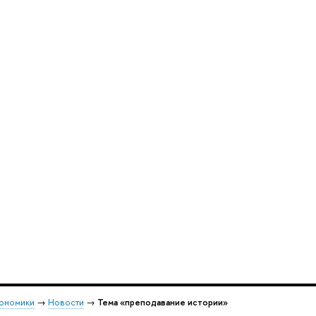
кономики
→
Новости
→
Тема «преподавание истории»