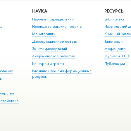
НАУКА
РЕСУРСЫ
Научные подразделения
Библиотека
ка
Исследовательские проекты
Издательский 
Мониторинги
Книжный магаз
Диссертационные советы
Типография
Защиты диссертаций
Медиацентр
Академическое развитие
Журналы ВШЭ
Конкурсы и гранты
Публикации
зование
Внешние научно-информационные
ресурсы
ры
Э
нерства
модействие