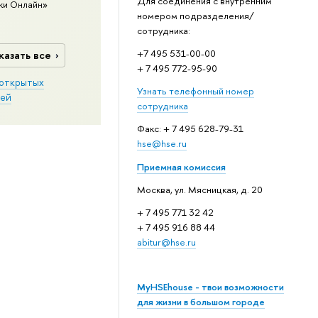
Для соединения с внутренним
ки Онлайн»
номером подразделения/
сотрудника:
+7 495 531-00-00
казать все
+ 7 495 772-95-90
открытых
Узнать телефонный номер
ей
сотрудника
Факс: + 7 495 628-79-31
hse@hse.ru
Приемная комиссия
Москва, ул. Мясницкая, д. 20
+ 7 495 771 32 42
+ 7 495 916 88 44
abitur@hse.ru
MyHSEhouse - твои возможности
для жизни в большом городе