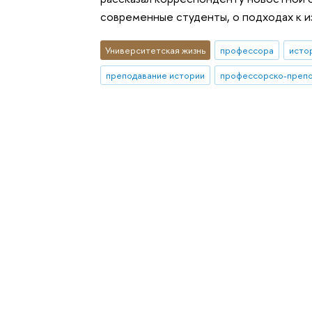
современные студенты, о подходах к и
Университетская жизнь
профессора
исто
преподавание истории