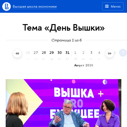
Высшая школа экономики
Меню
Тема «День Вышки»
Страница 1 из 6
23
24
25
26
27
28
29
30
31
1
2
3
4
5
6
7
чт
пт
сб
вс
пн
вт
ср
чт
пт
сб
вс
пн
вт
ср
чт
пт
Август 2026