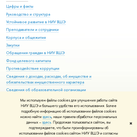
Цифры и факты
Ли
Руководство и структура
Дов
Устойчивое развитие в НИУ ВШЭ
Ол
Преподаватели и сотрудники
При
Корпуса и общежития
Вы
Закупки
При
Обращения граждан в НИУ ВШЭ
Ас
Фонд целевого капитала
До
Противодействие коррупции
Цен
Сведения о доходах, расходах, об имуществе и
Би
обязательствах имущественного характера
Об
Сведения об образовательной организации
Обр
Людям с ограниченными возможностями здоровья
Мы используем файлы cookies для улучшения работы сайта
Единая платежная страница
НИУ ВШЭ и большего удобства его использования. Более
подробную информацию об использовании файлов cookies
Работа в Вышке
можно найти
здесь
, наши правила обработки персональных
данных –
здесь
. Продолжая пользоваться сайтом, вы
✖
Редактору
подтверждаете, что были проинформированы об
© НИУ ВШЭ 1993–2026
Адреса и контакты
Условия использования
использовании файлов cookies сайтом НИУ ВШЭ и согласны