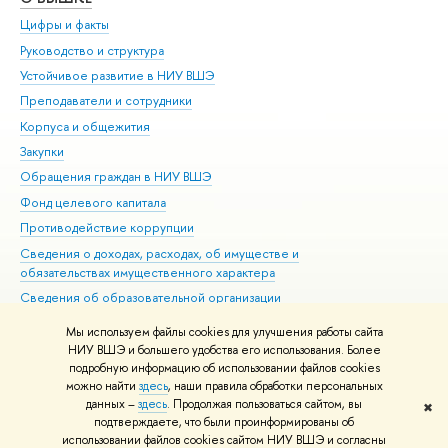
Цифры и факты
Ли
Руководство и структура
Дов
Устойчивое развитие в НИУ ВШЭ
Ол
Преподаватели и сотрудники
При
Корпуса и общежития
Вы
Закупки
При
Обращения граждан в НИУ ВШЭ
Ас
Фонд целевого капитала
До
Противодействие коррупции
Цен
Сведения о доходах, расходах, об имуществе и
Би
обязательствах имущественного характера
Об
Сведения об образовательной организации
Обр
Людям с ограниченными возможностями здоровья
Мы используем файлы cookies для улучшения работы сайта
Единая платежная страница
НИУ ВШЭ и большего удобства его использования. Более
подробную информацию об использовании файлов cookies
Работа в Вышке
можно найти
здесь
, наши правила обработки персональных
данных –
здесь
. Продолжая пользоваться сайтом, вы
✖
Редактору
подтверждаете, что были проинформированы об
© НИУ ВШЭ 1993–2026
Адреса и контакты
Условия использования
использовании файлов cookies сайтом НИУ ВШЭ и согласны