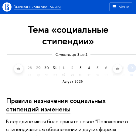
Высшая школа экономики
Меню
Тема «социальные
стипендии»
Страница 1 из 1
25
26
27
28
29
30
31
1
2
3
4
5
6
7
8
9
сб
вс
пн
вт
ср
чт
пт
сб
вс
пн
вт
ср
чт
пт
сб
вс
Август 2026
Правила назначения социальных
стипендий изменены
В середине июня было принято новое "Положение о
стипендиальном обеспечении и других формах