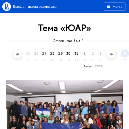
Высшая школа экономики
Меню
Тема «ЮАР»
Страница 1 из 1
22
23
24
25
26
27
28
29
30
31
1
2
3
4
5
6
ср
чт
пт
сб
вс
пн
вт
ср
чт
пт
сб
вс
пн
вт
ср
чт
Август 2026