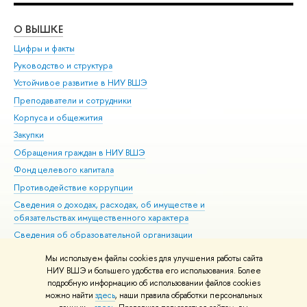
О ВЫШКЕ
ОБ
Цифры и факты
Ли
Руководство и структура
Дов
Устойчивое развитие в НИУ ВШЭ
Ол
Преподаватели и сотрудники
При
Корпуса и общежития
Вы
Закупки
При
Обращения граждан в НИУ ВШЭ
Ас
Фонд целевого капитала
До
Противодействие коррупции
Цен
Сведения о доходах, расходах, об имуществе и
Би
обязательствах имущественного характера
Об
Сведения об образовательной организации
Обр
Людям с ограниченными возможностями здоровья
Мы используем файлы cookies для улучшения работы сайта
Единая платежная страница
НИУ ВШЭ и большего удобства его использования. Более
подробную информацию об использовании файлов cookies
Работа в Вышке
можно найти
здесь
, наши правила обработки персональных