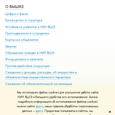
О ВЫШКЕ
ОБ
Цифры и факты
Ли
Руководство и структура
Дов
Устойчивое развитие в НИУ ВШЭ
Ол
Преподаватели и сотрудники
При
Корпуса и общежития
Вы
Закупки
При
Обращения граждан в НИУ ВШЭ
Ас
Фонд целевого капитала
До
Противодействие коррупции
Цен
Сведения о доходах, расходах, об имуществе и
Би
обязательствах имущественного характера
Об
Сведения об образовательной организации
Обр
Людям с ограниченными возможностями здоровья
Мы используем файлы cookies для улучшения работы сайта
Единая платежная страница
НИУ ВШЭ и большего удобства его использования. Более
подробную информацию об использовании файлов cookies
Работа в Вышке
можно найти
здесь
, наши правила обработки персональных
данных –
здесь
. Продолжая пользоваться сайтом, вы
✖