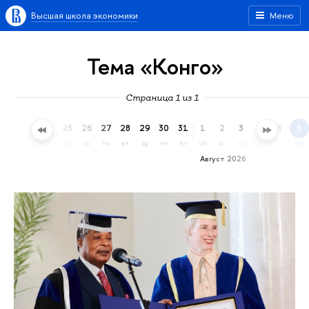
Высшая школа экономики
Меню
Тема «Конго»
Страница 1 из 1
22
23
24
25
26
27
28
29
30
31
1
2
3
4
5
6
ср
чт
пт
сб
вс
пн
вт
ср
чт
пт
сб
вс
пн
вт
ср
чт
Август 2026