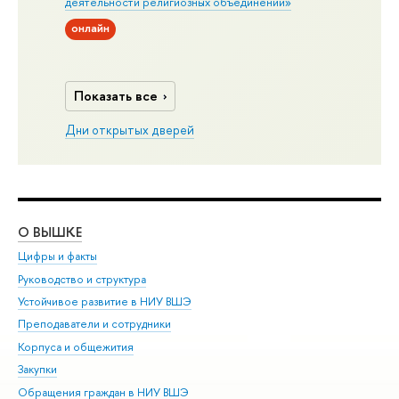
деятельности религиозных объединений»
онлайн
Показать все
Дни открытых дверей
О ВЫШКЕ
ОБ
Цифры и факты
Ли
Руководство и структура
Дов
Устойчивое развитие в НИУ ВШЭ
Ол
Преподаватели и сотрудники
При
Корпуса и общежития
Вы
Закупки
При
Обращения граждан в НИУ ВШЭ
Ас