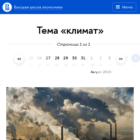
Высшая школа экономики
Меню
Тема «климат»
Страница 1 из 1
22
23
24
25
26
27
28
29
30
31
1
2
3
4
5
6
ср
чт
пт
сб
вс
пн
вт
ср
чт
пт
сб
вс
пн
вт
ср
чт
Август 2026