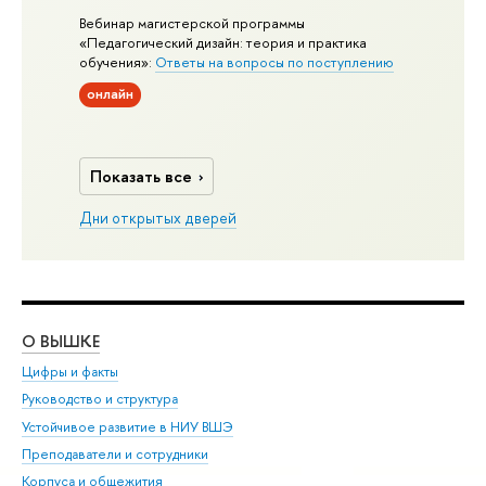
Вебинар магистерской программы
«Педагогический дизайн: теория и практика
обучения»:
Ответы на вопросы по поступлению
онлайн
Показать все
Дни открытых дверей
О ВЫШКЕ
ОБ
Цифры и факты
Ли
Руководство и структура
Дов
Устойчивое развитие в НИУ ВШЭ
Ол
Преподаватели и сотрудники
При
Корпуса и общежития
Вы