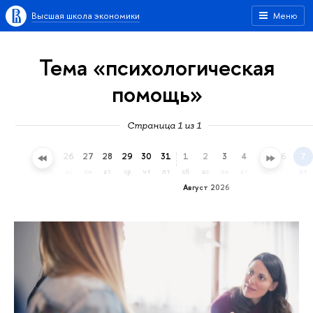
Высшая школа экономики
Меню
Тема «психологическая
помощь»
Страница 1 из 1
23
24
25
26
27
28
29
30
31
1
2
3
4
5
6
7
чт
пт
сб
вс
пн
вт
ср
чт
пт
сб
вс
пн
вт
ср
чт
пт
Август 2026