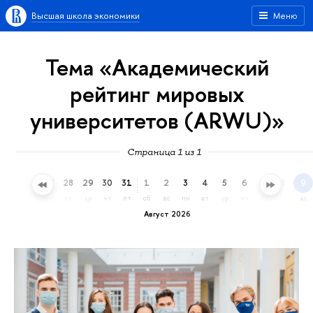
Высшая школа экономики
Меню
Тема «Академический
рейтинг мировых
университетов (ARWU)»
Страница 1 из 1
25
26
27
28
29
30
31
1
2
3
4
5
6
7
8
9
сб
вс
пн
вт
ср
чт
пт
сб
вс
пн
вт
ср
чт
пт
сб
вс
Август 2026