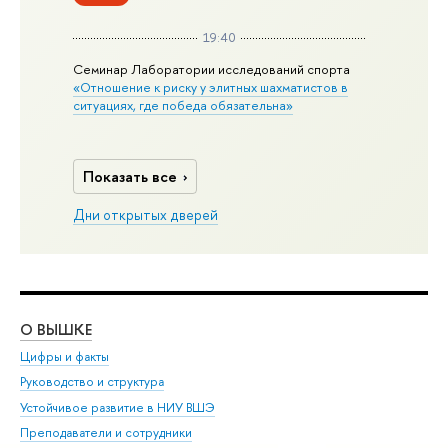
19:40
Семинар Лаборатории исследований спорта
«Отношение к риску у элитных шахматистов в
ситуациях, где победа обязательна»
Показать все
Дни открытых дверей
О ВЫШКЕ
ОБ
Цифры и факты
Ли
Руководство и структура
Дов
Устойчивое развитие в НИУ ВШЭ
Ол
Преподаватели и сотрудники
При