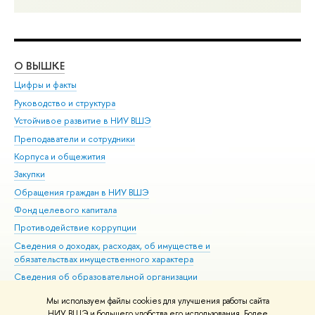
О ВЫШКЕ
ОБ
Цифры и факты
Ли
Руководство и структура
Дов
Устойчивое развитие в НИУ ВШЭ
Ол
Преподаватели и сотрудники
При
Корпуса и общежития
Вы
Закупки
При
Обращения граждан в НИУ ВШЭ
Ас
Фонд целевого капитала
До
Противодействие коррупции
Цен
Сведения о доходах, расходах, об имуществе и
Би
обязательствах имущественного характера
Об
Сведения об образовательной организации
Обр
Людям с ограниченными возможностями здоровья
Мы используем файлы cookies для улучшения работы сайта
Единая платежная страница
НИУ ВШЭ и большего удобства его использования. Более