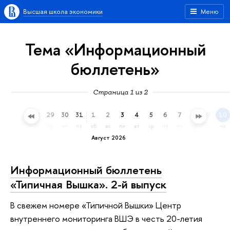
Высшая школа экономики
Меню
Тема «Информационный
бюллетень»
Страница 1 из 2
26
27
28
29
30
31
1
2
3
4
5
6
7
8
9
10
вс
пн
вт
ср
чт
пт
сб
вс
пн
вт
ср
чт
пт
сб
вс
пн
Август 2026
Информационный бюллетень
«Типичная Вышка». 2-й выпуск
В свежем номере «Типичной Вышки» Центр
внутреннего мониторинга ВШЭ в честь 20-летия