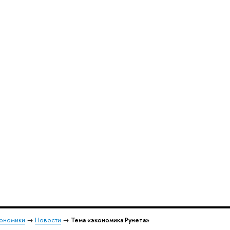
кономики
→
Новости
→
Тема «экономика Рунета»