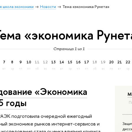
я школа экономики
Новости
Тема «экономика Рунета»
Тема «экономика Рунет
Страница 1 из 1
7
8
9
10
11
12
13
14
15
16
17
18
19
20
21
22
вт
ср
чт
пт
сб
вс
пн
вт
ср
чт
пт
сб
вс
пн
вт
ср
дование «Экономика
М
5 годы
П
 РАЭК подготовила очередной ежегодный
ный экономике рынков интернет-сервисов и
Защи
дисс
 исследования стала оценка влияния кризиса