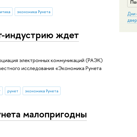
По
литика
экономика Рунета
Дни 
двер
т-индустрию ждет
оциация электронных коммуникаций (РАЭК)
местного исследования «Экономика Рунета
т
рунет
экономика Рунета
нета малопригодны