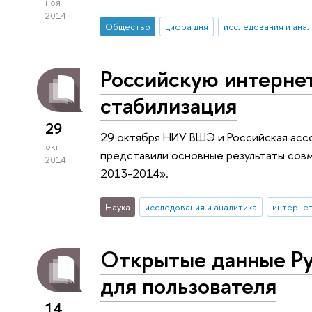
ноя
2014
Общество
цифра дня
исследования и ана
Российскую интерне
стабилизация
29
29 октября НИУ ВШЭ и Российская асс
окт
представили основные результаты сов
2014
2013-2014».
Наука
исследования и аналитика
интерне
Открытые данные Ру
для пользователя
14