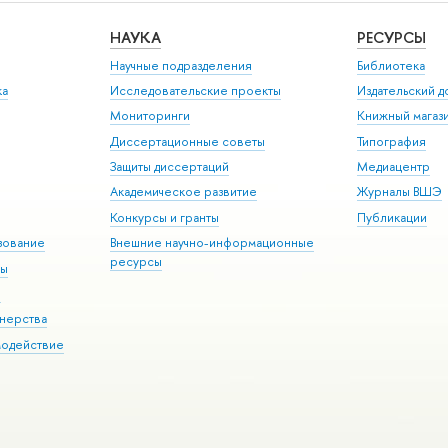
НАУКА
РЕСУРСЫ
Научные подразделения
Библиотека
ка
Исследовательские проекты
Издательский 
Мониторинги
Книжный магаз
Диссертационные советы
Типография
Защиты диссертаций
Медиацентр
Академическое развитие
Журналы ВШЭ
Конкурсы и гранты
Публикации
зование
Внешние научно-информационные
ресурсы
ры
Э
нерства
модействие