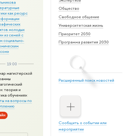
льникова
ературные
Общество
ики как ресурс
Свободное общение
сформации
рафических
Университетская жизнь
ктов молодых
Приоритет 2030
н из семей с
им социально-
Программа развития 2030
омическим
усом»
19:00
нар магистерской
раммы
Расширенный поиск новостей
агогический
н: теория и
тика обучения»:
ты на вопросы по
уплению
айн
Сообщить о событии или
мероприятии