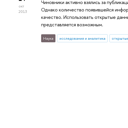
Чиновники активно взялись за публика
окт
Однако количество появившейся инфор
2013
качество. Использовать открытые данны
представляется возможным.
Наука
исследования и аналитика
открытые