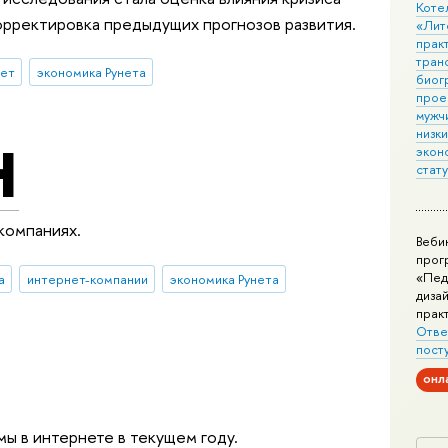
Коте
орректировка предыдущих прогнозов развития.
«Лит
практ
тран
нет
экономика Рунета
биог
прое
н
мужчи
низк
экон
стат
компаниях.
Веби
прог
«Пед
а
интернет-компании
экономика Рунета
дизай
прак
Отве
пост
онл
мы в интернете в текущем году.