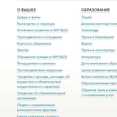
О ВЫШКЕ
ОБРАЗОВАНИЕ
Цифры и факты
Лицей
Руководство и структура
Довузовская подготов
Устойчивое развитие в НИУ ВШЭ
Олимпиады
Преподаватели и сотрудники
Прием в бакалавриат
Корпуса и общежития
Вышка+
Закупки
Прием в магистратуру
Обращения граждан в НИУ ВШЭ
Аспирантура
Фонд целевого капитала
Дополнительное обра
Противодействие коррупции
Центр развития карье
Сведения о доходах, расходах, об
Бизнес-инкубатор ВШ
имуществе и обязательствах
Образовательные парт
имущественного характера
Обратная связь и взаи
Сведения об образовательной
с получателями услуг
организации
Людям с ограниченными
возможностями здоровья
Единая платежная страница