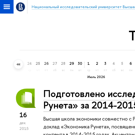
Национальный исследовательский университет Высша
21
22
23
24
25
26
27
28
29
30
1
2
3
4
5
6
вс
пн
вт
ср
чт
пт
сб
вс
пн
вт
ср
чт
пт
сб
вс
пн
Июль 2026
Подготовлено иссле
Рунета» за 2014-201
16
Высшая школа экономики совместно с
дек
доклад «Экономика Рунета», посвящен
2015
контента в 2014-2015 годах. Акцентом