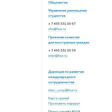
Общежития
Управление размещения
студентов
+ 7 495 531 00 67
sho@hse.ru
Приемная комиссия
для иностранных граждан
+ 7 495 531 00 59
inter@hse.ru
Дирекция по развитию
международного
сотрудничества
inter_coop@hse.ru
Карта зданий
Проложить маршрут
Пресс-служба ВШЭ