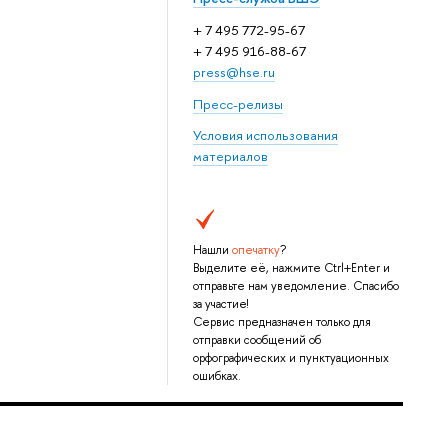
+ 7 495 772-95-67
+ 7 495 916-88-67
press@hse.ru
Пресс-релизы
Условия использования
материалов
Нашли
опечатку
?
Выделите её, нажмите Ctrl+Enter и
отправьте нам уведомление. Спасибо
за участие!
Сервис предназначен только для
отправки сообщений об
орфографических и пунктуационных
ошибках.