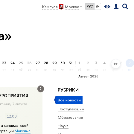
Кампус в
Москве
РУС
EN
а»
23
24
25
26
27
28
29
30
31
1
2
3
4
5
6
7
чт
пт
сб
вс
пн
вт
ср
чт
пт
сб
вс
пн
вт
ср
чт
пт
Август 2026
2
РУБРИКИ
ЕРОПРИЯТИЯ
Все новости
ятница, 7 августа
Поступающим
12:00
Образование
та кандидатской
Наука
ертации
Максима
Экспертиза