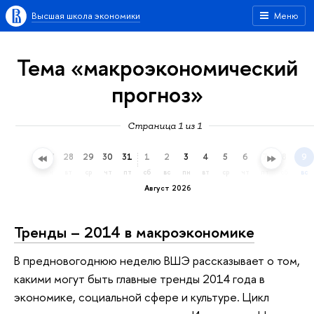
Высшая школа экономики
Меню
Тема «макроэкономический
прогноз»
Страница 1 из 1
25
26
27
28
29
30
31
1
2
3
4
5
6
7
8
9
сб
вс
пн
вт
ср
чт
пт
сб
вс
пн
вт
ср
чт
пт
сб
вс
Август 2026
Тренды – 2014 в макроэкономике
В предновогоднюю неделю ВШЭ рассказывает о том,
какими могут быть главные тренды 2014 года в
экономике, социальной сфере и культуре. Цикл