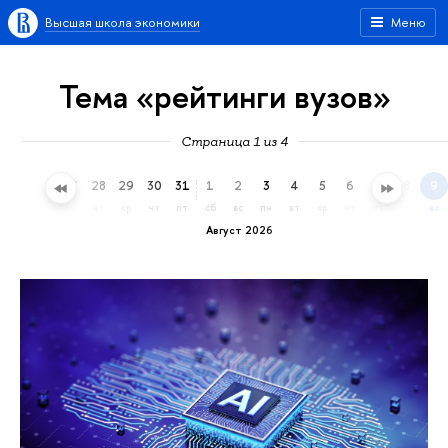
Высшая школа экономики
Меню
Тема «рейтинги вузов»
Страница 1 из 4
25
26
27
28
29
30
31
1
2
3
4
5
6
7
8
9
сб
вс
пн
вт
ср
чт
пт
сб
вс
пн
вт
ср
чт
пт
сб
вс
Август 2026