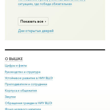
ситуациях, где победа обязательна»
Показать все
Дни открытых дверей
О ВЫШКЕ
ОБ
Цифры и факты
Ли
Руководство и структура
Дов
Устойчивое развитие в НИУ ВШЭ
Ол
Преподаватели и сотрудники
При
Корпуса и общежития
Вы
Закупки
При
Обращения граждан в НИУ ВШЭ
Ас
Фонд целевого капитала
До