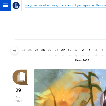
Национальный исследовательский университет Высша
20
21
22
23
24
25
26
27
28
29
30
1
2
3
4
5
сб
вс
пн
вт
ср
чт
пт
сб
вс
пн
вт
ср
чт
пт
сб
вс
Июль 2026
29
апр
2026