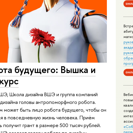
онл
Встр
абит
маги
руко
акад
руко
обра
прог
ота будущего: Вышка и
онл
курс
ШЭ, Школа дизайна ВШЭ и группа компаний
Веби
повы
дизайна головы антропоморфного робота.
квал
м может быть лицо робота будущего, чтобы он
созд
инте
ся в повседневную жизнь человека. Приём
асси
ь получит грант в размере 500 тысяч рублей.
«Соб
перв
ШЭ создаст голову робота по дизайну