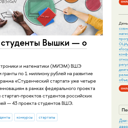
онл
День
совм
маги
: студенты Вышки — о
прог
ОЦА
«Гос
конф
отно
регу
ктроники и математики (МИЭМ) ВШЭ
деят
и гранты по 1 миллиону рублей на развитие
рели
объе
грамма «Студенческий стартап» уже четыре
инновациям в рамках федерального проекта
онл
и стартап-проектов студентов российских
елей — 43 проекта студентов ВШЭ.
По
уденты
конкурсы
стартапы
Дни 
двер