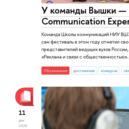
У команды Вышки — т
Communication Expert
Команда Школы коммуникаций НИУ ВШЭ 
сам фестиваль в этом году отметил св
представителей ведущих вузов России
«Реклама и связи с общественностью».
Образование
достижения
конкурсы
св
11
дек
2024