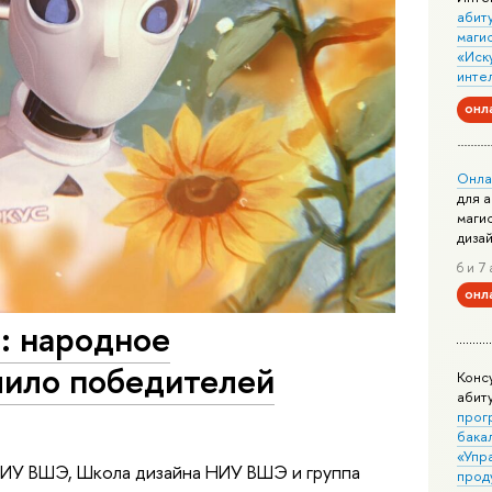
абит
маги
«Иск
инте
онл
Онла
для 
маги
диза
6 и 7 
онл
: народное
лило победителей
Конс
абит
прог
бака
«Упр
ИУ ВШЭ, Школа дизайна НИУ ВШЭ и группа
прод