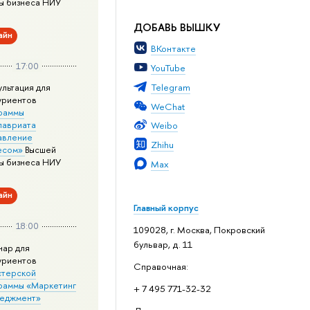
ы бизнеса НИУ
ДОБАВЬ ВЫШКУ
айн
ВКонтакте
17:00
YouTube
Telegram
ультация для
уриентов
WeChat
раммы
лавриата
Weibo
авление
Zhihu
есом»
Высшей
ы бизнеса НИУ
Max
айн
Главный корпус
18:00
109028, г. Москва, Покровский
бульвар, д. 11
нар для
уриентов
Справочная:
стерской
раммы «Маркетинг
+ 7 495 771-32-32
неджмент»