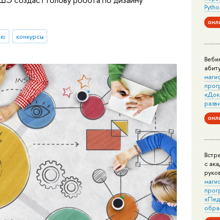
Pytho
онл
ию
конкурсы
Веби
абит
маги
прог
«Док
разв
онл
Встр
с ак
руко
маги
прог
«Пед
обра