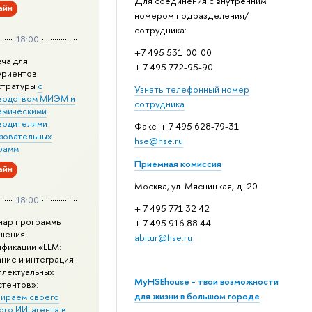
Для соединения с внутренним
айн
номером подразделения/
сотрудника:
18:00
+7 495 531-00-00
еча для
+ 7 495 772-95-90
уриентов
стратуры
с
Узнать телефонный номер
водством МИЭМ и
сотрудника
емическими
водителями
Факс: + 7 495 628-79-31
зовательных
hse@hse.ru
рамм
Приемная комиссия
айн
Москва, ул. Мясницкая, д. 20
18:00
+ 7 495 771 32 42
нар программы
+ 7 495 916 88 44
шения
abitur@hse.ru
ификации «LLM:
ание и интеграция
ллектуальных
MyHSEhouse - твои возможности
стентов»:
для жизни в большом городе
ираем своего
ого ИИ-агента в