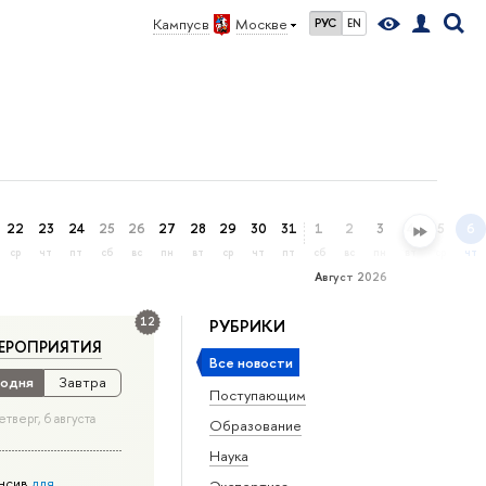
Кампус в
Москве
РУС
EN
22
23
24
25
26
27
28
29
30
31
1
2
3
4
5
6
ср
чт
пт
сб
вс
пн
вт
ср
чт
пт
сб
вс
пн
вт
ср
чт
Август 2026
12
РУБРИКИ
ЕРОПРИЯТИЯ
Все новости
одня
Завтра
Поступающим
етверг, 6 августа
Образование
Наука
нсив
для
Экспертиза