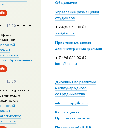
Общежития
n»
Управление размещения
айн
студентов
18:00
+ 7 495 531 00 67
sho@hse.ru
нар для
уриентов
Приемная комиссия
стерской
для иностранных граждан
раммы
азательное
+ 7 495 531 00 59
итие образования»
inter@hse.ru
айн
18:00
Дирекция по развитию
международного
еча абитуриентов
сотрудничества
адемическим
водителем
inter_coop@hse.ru
стерской
раммы
Карта зданий
агогическое
Проложить маршрут
зование»
Пресс-служба ВШЭ