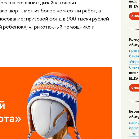
школ
рса на создание дизайна головы
ВШЭ
о шорт-лист из более чем сотни работ, а
онл
осование: призовой фонд в 900 тысяч рублей
й ребенок», «Трикотажный помощник» и
Конс
абит
прог
бака
«Упр
бизн
школ
ВШЭ
онл
Веби
абит
маги
прог
- ме