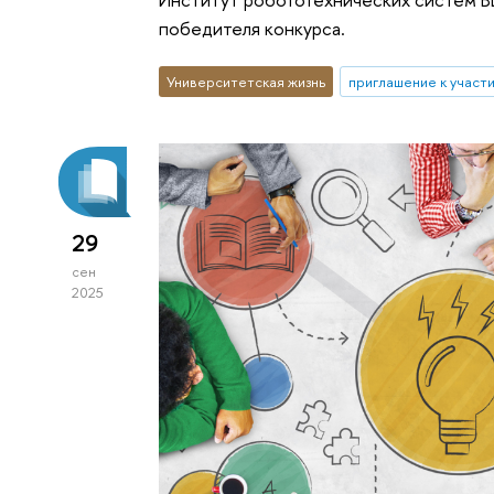
победителя конкурса.
Университетская жизнь
приглашение к участ
29
сен
2025