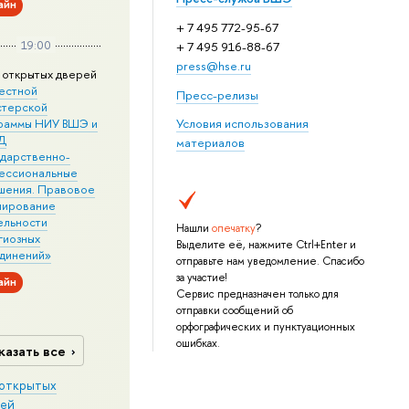
айн
+ 7 495 772-95-67
19:00
+ 7 495 916-88-67
press@hse.ru
 открытых дверей
естной
Пресс-релизы
стерской
раммы НИУ ВШЭ и
Условия использования
Д
материалов
ударственно-
ессиональные
шения. Правовое
лирование
ельности
Нашли
опечатку
?
гиозных
Выделите её, нажмите Ctrl+Enter и
динений»
отправьте нам уведомление. Спасибо
за участие!
айн
Сервис предназначен только для
отправки сообщений об
орфографических и пунктуационных
ошибках.
казать все
открытых
ей