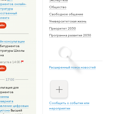
уриентов онлайн-
Общество
стратуры
усственный
Свободное общение
ллект»
Университетская жизнь
айн
Приоритет 2030
Программа развития 2030
йн консультации
абитуриентов
стратуры Школы
йна
августа в 14:00
Расширенный поиск новостей
айн
17:00
ультация для
уриентов
раммы
лавриата
Сообщить о событии или
авление цифровым
мероприятии
уктом»
Высшей