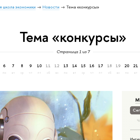
я школа экономики
Новости
Тема «конкурсы»
Тема «конкурсы»
Страница 1 из 7
6
7
8
9
10
11
12
13
14
15
16
17
18
19
20
21
пн
вт
ср
чт
пт
сб
вс
пн
вт
ср
чт
пт
сб
вс
пн
вт
М
Сег
Ч
Инте