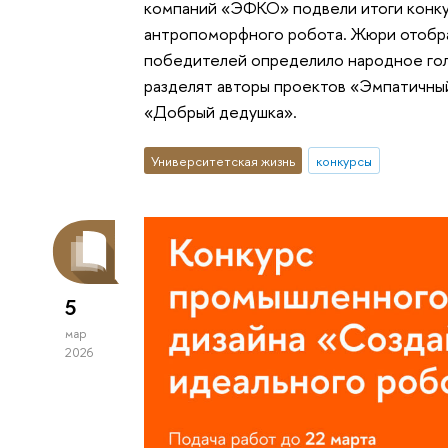
компаний «ЭФКО» подвели итоги конку
антропоморфного робота. Жюри отобрал
победителей определило народное гол
разделят авторы проектов «Эмпатичны
«Добрый дедушка».
Университетская жизнь
конкурсы
5
мар
2026