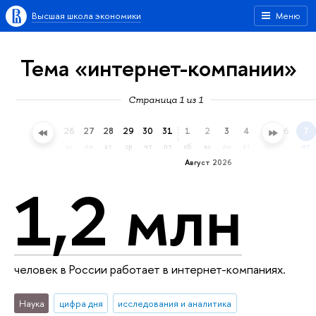
Высшая школа экономики
Меню
Тема «интернет-компании»
Страница 1 из 1
23
24
25
26
27
28
29
30
31
1
2
3
4
5
6
7
чт
пт
сб
вс
пн
вт
ср
чт
пт
сб
вс
пн
вт
ср
чт
пт
Август 2026
1,2 млн
человек в России работает в интернет-компаниях.
Наука
цифра дня
исследования и аналитика