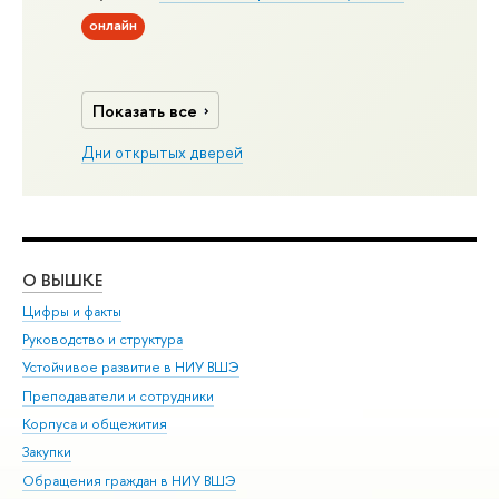
онлайн
Показать все
Дни открытых дверей
О ВЫШКЕ
ОБ
Цифры и факты
Ли
Руководство и структура
Дов
Устойчивое развитие в НИУ ВШЭ
Ол
Преподаватели и сотрудники
При
Корпуса и общежития
Вы
Закупки
При
Обращения граждан в НИУ ВШЭ
Ас